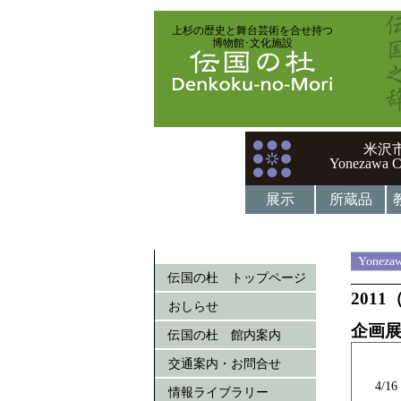
上杉の歴史と舞台芸術を合せ持つ
博物館･文化施設
米沢
Yonezawa C
展示
所蔵品
Yonezaw
伝国の杜 トップページ
201
おしらせ
企画
伝国の杜 館内案内
交通案内・お問合せ
4/
情報ライブラリー