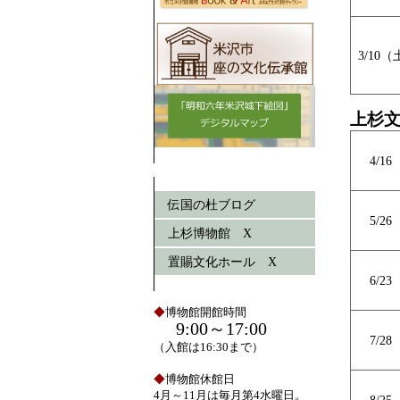
3/10
上杉
4/1
伝国の杜ブログ
5/2
上杉博物館 X
置賜文化ホール X
6/2
◆
博物館開館時間
9:00～17:00
7/2
（入館は16:30まで）
◆
博物館休館日
4月～11月は毎月第4水曜日。