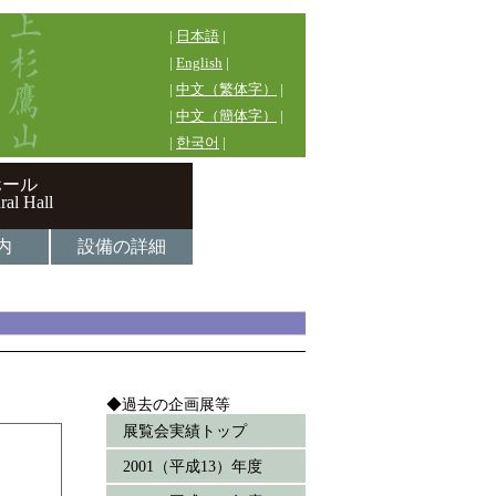
|
日本語
|
|
English
|
|
中文（繁体字）
|
|
中文（簡体字）
|
|
한국어
|
ホール
ral Hall
内
設備の詳細
◆過去の企画展等
展覧会実績トップ
2001（平成13）年度