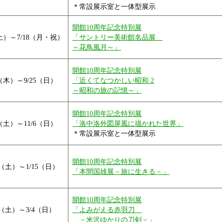
＊常設展示室と一体型展示
開館10周年記念特別展
（土）～7/18（月・祝）
「サントリー美術館名品展
～花鳥風月～」
開館10周年記念特別展
8（木）～9/25（日）
「近くてなつかしい昭和 2
～昭和の旅の記憶～」
開館10周年記念特別展
8（土）～11/6（日）
「洛中洛外図屏風に描かれた世界」
＊常設展示室と一体型展示
開館10周年記念特別展
12（土）～1/15（日）
「本間国雄展－旅に生きる－」
開館10周年記念特別展
28（土）～3/4（日）
「よみがえる赤羽刀
－米沢ゆかりの刀剣－」