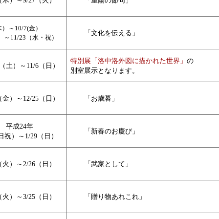
5（木）～9/27（火）
「重陽の節句」
木）～10/7(金）
「文化を伝える」
月）～11/23（水・祝）
特別展「洛中洛外図に描かれた世界」
の
8（土）～11/6（日）
別室展示となります。
5（金）～12/25（日）
「お歳暮」
平成24年
「新春のお慶び」
（日祝）～1/29（日）
1（火）～2/26（日）
「武家として」
8（火）～3/25（日）
「贈り物あれこれ」