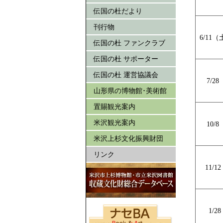
伝国の杜だより
刊行物
6/11
伝国の杜 ファンクラブ
伝国の杜 サポーター
伝国の杜 運営協議会
7/2
山形県の博物館･美術館
置賜観光案内
米沢観光案内
10/
米沢上杉文化振興財団
リンク
11/
1/