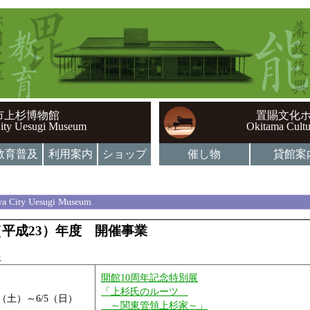
市上杉博物館
置賜文化
ity Uesugi Museum
Okitama Cultu
教育普及
利用案内
ショップ
催し物
貸館案
a City Uesugi Museum
1（平成23）年度 開催事業
展
開館10周年記念特別展
「上杉氏のルーツ
16（土）～6/5（日）
～関東管領上杉家～」