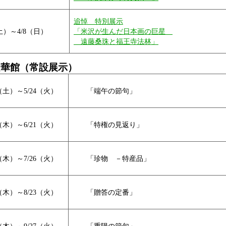
追悼 特別展示
（土）～4/8（日）
「米沢が生んだ日本画の巨星
遠藤桑珠と福王寺法林」
文華館（常設展示）
6（土）～5/24（火）
「端午の節句」
6（木）～6/21（火）
「特権の見返り」
3（木）～7/26（火）
「珍物 －特産品」
8（木）～8/23（火）
「贈答の定番」