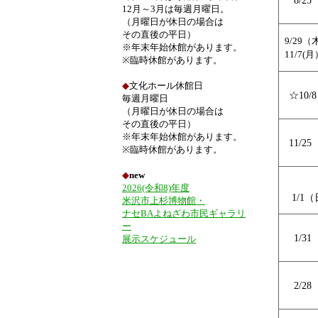
8/2
12月～3月は毎週月曜日。
（月曜日が休日の場合は
その直後の平日）
9/29（
※年末年始休館があります。
11/7(
※臨時休館があります。
◆
文化ホール休館日
☆10/
毎週月曜日
（月曜日が休日の場合は
その直後の平日）
※年末年始休館があります。
11/2
※臨時休館があります。
◆
new
2026(令和8)年度
1/1
米沢市上杉博物館・
ナセBAよねざわ市民ギャラリ
ー
1/3
展示スケジュール
2/2