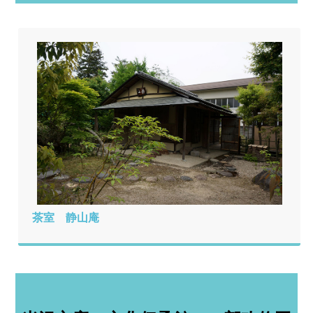
茶室 静山庵