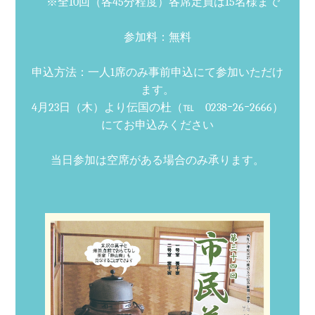
※全10回（各45分程度）各席定員は15名様まで
参加料：無料
申込方法：一人1席のみ事前申込にて参加いただけ
ます。
4月23日（木）より伝国の杜（℡ 0238ｰ26ｰ2666）
にてお申込みください
当日参加は空席がある場合のみ承ります。