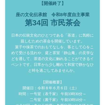
【開催終了】
座の文化伝承館 令和8年度自主事業
第34回 市民茶会
日本の伝統文化のひとつである「茶道」に気軽に
親しむための茶会を開催しています。
菓子や抹茶でのおもてなしを、客として心をこ
めて受ける流れや、庭と茶室「静山庵」の見学な
どを通して、茶道の文化に触れることができるイ
ベントです。日常から少し離れて和室で静かなひ
と時を過ごしてみませんか。
【開催概要】
開催日：令和８年６月６日（土）
時間：一号室（表千家） 午前10時30分～
二号室（裏千家） 午前10時50分～