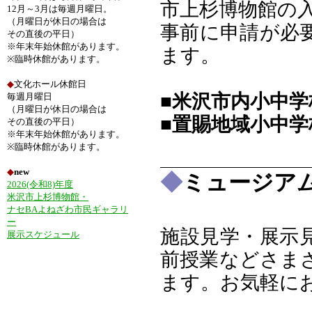
市上杉博物館の
12月～3月は毎週月曜日。
（月曜日が休日の場合は
事前に申請が必
その直後の平日）
※年末年始休館があります。
ます。
※臨時休館があります。
◆
文化ホール休館日
■米沢市内小中
毎週月曜日
（月曜日が休日の場合は
■置賜地域小中
その直後の平日）
※年末年始休館があります。
※臨時休館があります。
◆
new
◆
ミュージア
2026(令和8)年度
米沢市上杉博物館・
ナセBAよねざわ市民ギャラリ
ー
施設見学・展示
展示スケジュール
前授業などさま
ます。お気軽に