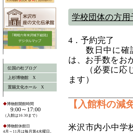
学校団体の方用
4．予約完了
数日中に確認
は、お手数をお
（必要に応じ
伝国の杜ブログ
ます）
上杉博物館 X
置賜文化ホール X
【入館料の減
◆
博物館開館時間
9:00～17:00
（入館は16:30まで）
米沢市内小中学
◆
博物館休館日
4月～11月は毎月第4水曜日。