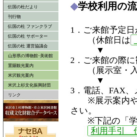
◆
学校利用の
伝国の杜だより
刊行物
伝国の杜 ファンクラブ
1．ご来館予定
伝国の杜 サポーター
（休館日は
伝国の杜 運営協議会
▼
山形県の博物館･美術館
2．ご来館の際
置賜観光案内
（展示室・入
米沢観光案内
▼
米沢上杉文化振興財団
3．電話、FAX
リンク
※展示案内や
さい。
※下記の「学校
利用手引 伝