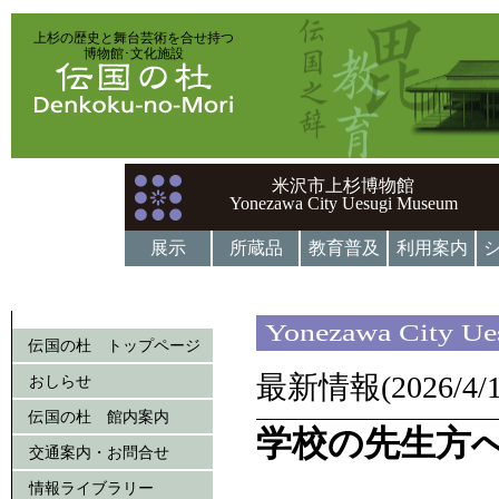
上杉の歴史と舞台芸術を合せ持つ
博物館･文化施設
米沢市上杉博物館
Yonezawa City Uesugi Museum
展示
所蔵品
教育普及
利用案内
Yonezawa City U
伝国の杜 トップページ
最新情報(2026/4/1
おしらせ
伝国の杜 館内案内
学校の先生方
交通案内・お問合せ
情報ライブラリー