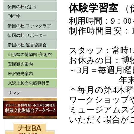
体験学習室
（
伝国の杜だより
刊行物
利用時間：9：00～
伝国の杜 ファンクラブ
制作時間目安：
伝国の杜 サポーター
伝国の杜 運営協議会
スタッフ：常時
山形県の博物館･美術館
お休みの日：博物
置賜観光案内
～3月＝毎週月
米沢観光案内
年末年
米沢上杉文化振興財団
＊毎月の第4木
リンク
ワークショップ
ミュージアムス
いただく場合が