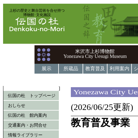
上杉の歴史と舞台芸術を合せ持つ
博物館･文化施設
米沢市上杉博物館
Yonezawa City Uesugi Museum
展示
所蔵品
教育普及
利用案内
]
Yonezawa City U
伝国の杜 トップページ
(2026/06/25更新)
おしらせ
伝国の杜 館内案内
教育普及事業
交通案内・お問合せ
情報ライブラリー