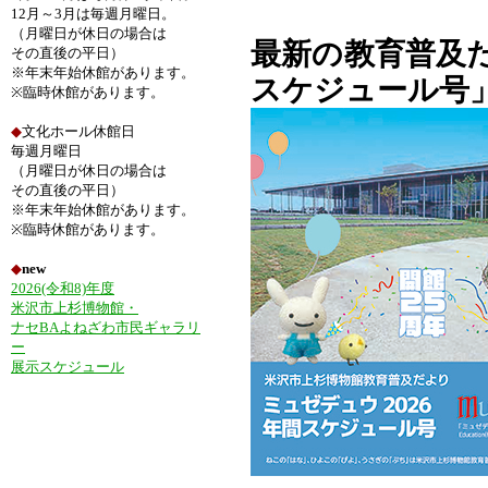
12月～3月は毎週月曜日。
（月曜日が休日の場合は
最新の教育普及だ
その直後の平日）
※年末年始休館があります。
スケジュール号
※臨時休館があります。
◆
文化ホール休館日
毎週月曜日
（月曜日が休日の場合は
その直後の平日）
※年末年始休館があります。
※臨時休館があります。
◆
new
2026(令和8)年度
米沢市上杉博物館・
ナセBAよねざわ市民ギャラリ
ー
展示スケジュール