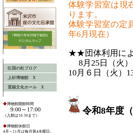
体験学習室は現
ります。
体験学習室の定員
年6月現在）
★★団体利用に
8月25日（火）11:
伝国の杜ブログ
10月６日（火）1
上杉博物館 X
置賜文化ホール X
◆
博物館開館時間
令和8年度（
9:00～17:00
（入館は16:30まで）
◆
博物館休館日
4月～11月は毎月第4水曜日。