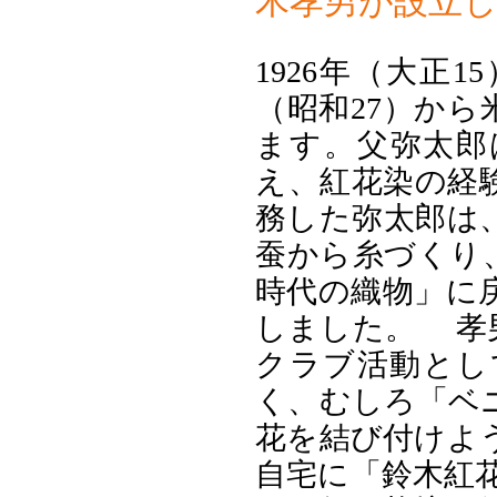
木孝男が設立
1926年（大正
（昭和27）か
ます。父弥太郎
え、紅花染の経
務した弥太郎は
蚕から糸づくり
時代の織物」に
しました。 孝
クラブ活動とし
く、むしろ「ベ
花を結び付けよう
自宅に「鈴木紅