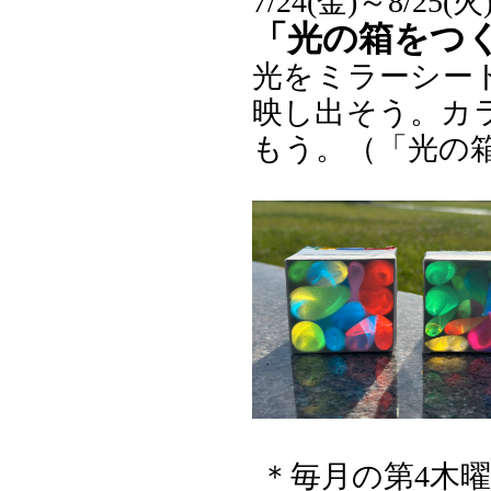
7/24(金)～8/2
「光の箱をつ
光をミラーシー
映し出そう。カ
もう。（「光の
＊毎月の第4木