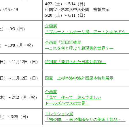
4/22（土）～5/14（日）
5/15～19
※国宝上杉本洛中洛外図 複製展示
5/20（土）～6/11（日）
企画展
（土）～9/3（日）
「ブルーノ・ムナーリ展―アートとあそぼう
企画展「浜田浜雄展
土）～10/9（月・祝）
―これを何と呼ぶ？超現実的世界？―」
5（日）～11月12日（日）
特別展「発掘された日本列島'06」
5（日）～11月12日（日）
国宝 上杉本洛中洛外図原本特別展示
企画展
3（木）～2/12（月・祝）
「見て 作って 遊んで楽しい
ドールズハウスの世界」
コレクション展
 （土）～3/25（日）
「初公開 －米沢藩ゆかりの美術工芸品－」