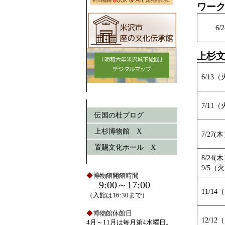
ワー
6/2
上杉
6/13
7/11（
伝国の杜ブログ
上杉博物館 X
7/27
置賜文化ホール X
8/24
9/5（
◆
博物館開館時間
9:00～17:00
11/14
（入館は16:30まで）
◆
博物館休館日
12/1
4月～11月は毎月第4水曜日。