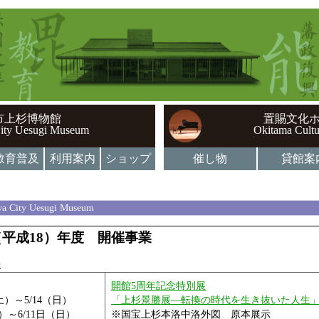
市上杉博物館
置賜文化
ity Uesugi Museum
Okitama Cultu
教育普及
利用案内
ショップ
催し物
貸館案
a City Uesugi Museum
6（平成18）年度 開催事業
展
開館5周年記念特別展
（土）～5/14（日）
「上杉景勝展―転換の時代を生き抜いた人生
(土）～6/11日（日）
※国宝上杉本洛中洛外図 原本展示