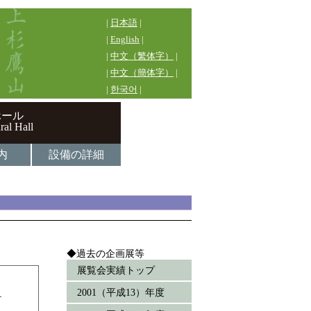
|
日本語
|
|
English
|
|
中文（繁体字）
|
|
中文（簡体字）
|
|
한국어
|
ホール
ral Hall
内
設備の詳細
◆過去の企画展等
展覧会実績トップ
」
2001（平成13）年度