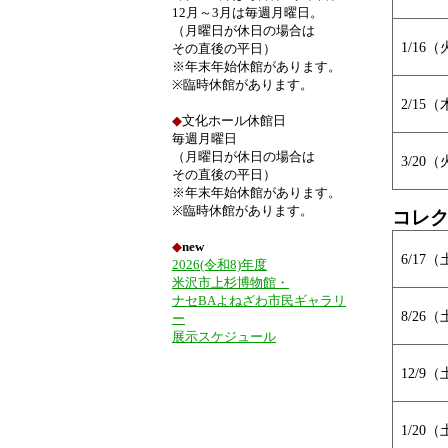
12月～3月は毎週月曜日。
（月曜日が休日の場合は
1/16
その直後の平日）
※年末年始休館があります。
※臨時休館があります。
2/15
◆
文化ホール休館日
毎週月曜日
（月曜日が休日の場合は
3/20
その直後の平日）
※年末年始休館があります。
※臨時休館があります。
コレ
◆
new
6/17
2026(令和8)年度
米沢市上杉博物館・
ナセBAよねざわ市民ギャラリ
8/26
ー
展示スケジュール
12/9
1/20