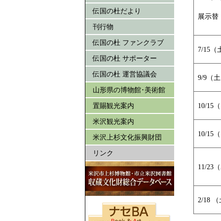
伝国の杜だより
展示替：
刊行物
伝国の杜 ファンクラブ
7/15
伝国の杜 サポーター
伝国の杜 運営協議会
9/9（
山形県の博物館･美術館
置賜観光案内
10/1
米沢観光案内
10/1
米沢上杉文化振興財団
リンク
11/2
2/18