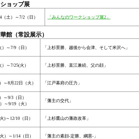
クショップ展
4（土）～7/2（日）
「みんなのワークショップ展2」
文華館（常設展示）
（火）～7/9（日）
「上杉景勝、越後から会津、そして米沢へ」
火）～7/25(火）
「上杉景勝、直江兼続、父の顔」
(木）～8月22日（火）
「江戸幕府の圧力」
(木）～9/3（日）
「藩主の交代」
火）～9/19（火）
（火)～12/10（日）
「上杉鷹山の藩政改革」
2（火）～1/14（日）
「藩主の素顔-定勝、綱憲-」