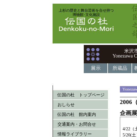
上杉の歴史と舞台芸術を合せ持つ
博物館･文化施設
米沢
Yonezawa C
展示
所蔵品
Yonezaw
伝国の杜 トップページ
200
おしらせ
企画
伝国の杜 館内案内
交通案内・お問合せ
4/22
情報ライブラリー
5/20