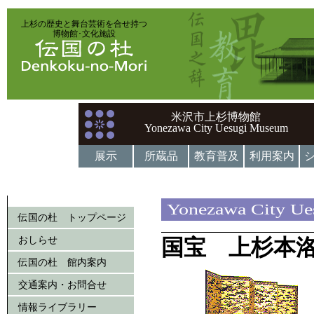
上杉の歴史と舞台芸術を合せ持つ
博物館･文化施設
米沢市上杉博物館
Yonezawa City Uesugi Museum
展示
所蔵品
教育普及
利用案内
Yonezawa City U
伝国の杜 トップページ
おしらせ
国宝 上杉本
伝国の杜 館内案内
交通案内・お問合せ
情報ライブラリー