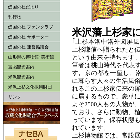
伝国の杜だより
刊行物
伝国の杜 ファンクラブ
米沢藩上杉家に
伝国の杜 サポーター
｢上杉本洛中洛外図屏風｣
伝国の杜 運営協議会
上杉謙信へ贈られたと
という由来を持ちます。
山形県の博物館･美術館
筆者は桃山時代を代表す
置賜観光案内
す。京の都を一望し、洛
米沢観光案内
に暮らす人々の生活風
米沢上杉文化振興財団
れるこの上杉家伝来の
に属するもので、豪華
リンク
よそ2500人もの人物
ており、さらに動物、
っています。保存状態
れています。
上杉博物館では、常設