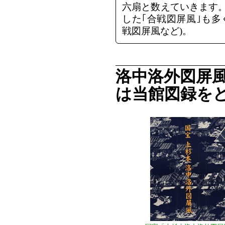
六扇と数えていきます
した｢合戦図屏風｣も多
戦図屏風など)。
洛中洛外図屏
は当館図録を