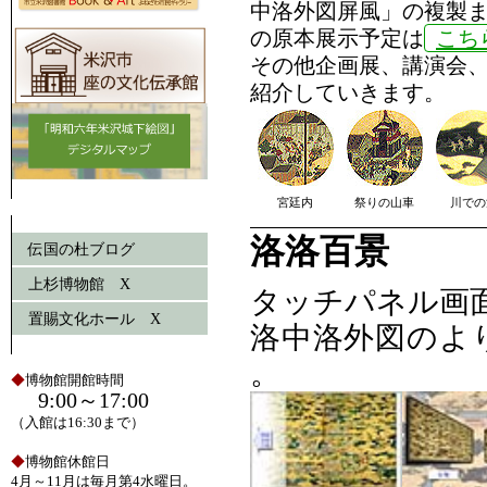
中洛外図屏風」の複製
の原本展示予定は
こち
その他企画展、講演会
紹介していきます。
宮廷内
祭りの山車
川での
洛洛百景
伝国の杜ブログ
上杉博物館 X
タッチパネル画
置賜文化ホール X
洛中洛外図のよ
。
◆
博物館開館時間
9:00～17:00
（入館は16:30まで）
◆
博物館休館日
4月～11月は毎月第4水曜日。