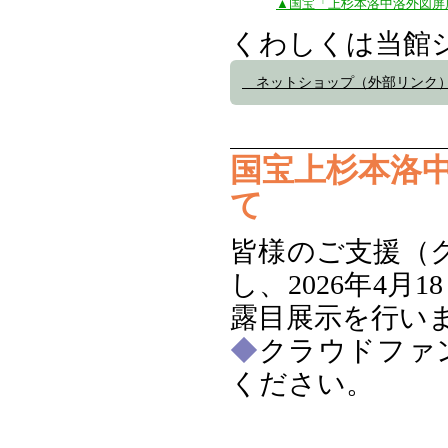
▲国宝「上杉本洛中洛外図屏
くわしくは当館
ネットショップ（外部リン
国宝上杉本洛
て
皆様のご支援（
し、2026年4月
露目展示を行い
◆
クラウドファ
ください。