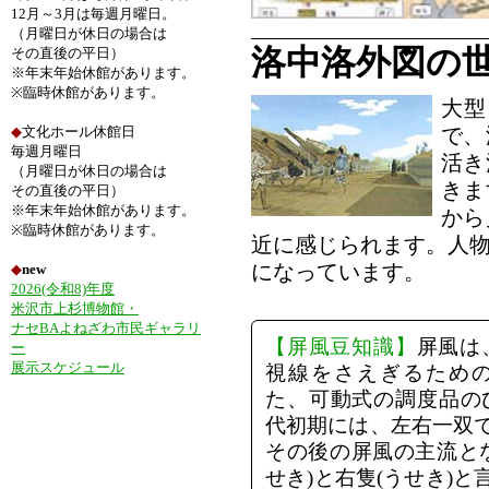
12月～3月は毎週月曜日。
（月曜日が休日の場合は
洛中洛外図の
その直後の平日）
※年末年始休館があります。
※臨時休館があります。
大型
◆
文化ホール休館日
で、
毎週月曜日
活き
（月曜日が休日の場合は
きま
その直後の平日）
※年末年始休館があります。
から
※臨時休館があります。
近に感じられます。人
になっています。
◆
new
2026(令和8)年度
米沢市上杉博物館・
ナセBAよねざわ市民ギャラリ
【屏風豆知識】
屏風は
ー
展示スケジュール
視線をさえぎるため
た、可動式の調度品の
代初期には、左右一双で
その後の屏風の主流と
せき)と右隻(うせき)