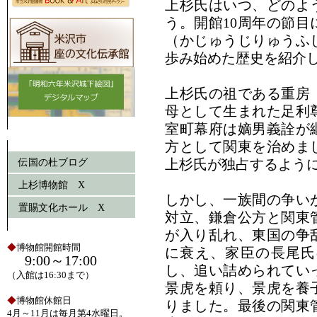
上杉氏はいつ、どのよ
う。開館10周年の節
（かじゅうじりゅうふ
歩み始めた歴史を紹介
上杉氏の祖である重房
母として生まれた足利
室町幕府は嫡男義詮が
方として関東を治めま
伝国の杜ブログ
上杉氏が独占するよう
上杉博物館 X
しかし、一族間の争い
置賜文化ホール X
対立、鎌倉公方と関東
が入り乱れ、東国の争
◆
博物館開館時間
に衰え、家臣の長尾氏
9:00～17:00
し、追い詰められてい
（入館は16:30まで）
景虎を頼り、景虎を養
◆
博物館休館日
りました。最後の関東
4月～11月は毎月第4水曜日。