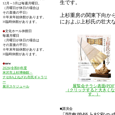
生です。
12月～3月は毎週月曜日。
（月曜日が休日の場合は
その直後の平日）
上杉重房の関東下向から
※年末年始休館があります。
におよぶ上杉氏の壮大
※臨時休館があります。
◆
文化ホール休館日
毎週月曜日
（月曜日が休日の場合は
その直後の平日）
※年末年始休館があります。
※臨時休館があります。
◆
new
2026(令和8)年度
米沢市上杉博物館・
ナセBAよねざわ市民ギャラリ
ー
展覧会チラシ表面(PDF
展示スケジュール
（クリックすると大きくな
す。）
■講演会