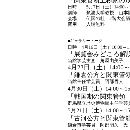
「関東管領上杉家の
日時
5月7日（土）14:00～1
講師
筑波大学教授 山本
会場
伝国の杜 2階大会
費用
入場無料
■ギャラリートーク
日時 4月16日（土）10:00～11
「展覧会みどころ解
当館学芸主査 角屋由美子
4月23日（土）14:00～1
「鎌倉公方と関東管
当館主任学芸員 阿部哲人
4月30日（土）14:00～15
「戦国期の関東管領
群馬県立歴史博物館主任学芸
5月21日（土）14:00～15
「古河公方と関東管
鎌倉市学芸員 阿部能久 氏