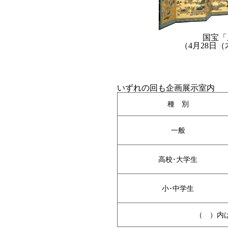
国宝「
（4月28日
いずれの回も企画展示室内
種 別
一般
高校･大学生
小･中学生
（ ）内