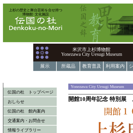
上杉の歴史と舞台芸術を合せ持つ
博物館･文化施設
米沢市上杉博物館
Yonezawa City Uesugi Museum
展示
所蔵品
教育普及
利用案内
Yonezawa City Uesugi Museum
伝国の杜 トップページ
開館10周年記念 特別展
おしらせ
伝国の杜 館内案内
交通案内・お問合せ
情報ライブラリー