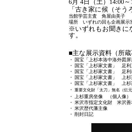
6月 4日（土）14:00～1
「古き家に候（そう
当館学芸主査 角屋由美子
場所 いずれの回も企画展示
※いずれもお聞きに
す。
■主な展示資料（所
・
国宝「上杉本洛中洛外図屏
・
国宝「上杉家文書」 足利
・
国宝「上杉家文書」 足利
・
国宝「上杉家文書」 上杉
・
国宝「上杉家文書」 上杉
・
重要文化財「太刀」無名（伝
・
上杉重房坐像 （個人像）
・
米沢市指定文化財 米沢善
・
米沢歴代藩主像
・
削封日記