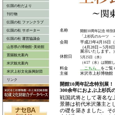
伝国の杜だより
刊行物
伝国の杜 ファンクラブ
名称
伝国の杜 サポーター
開館10周年記念 特別
「上杉氏のルーツ 
伝国の杜 運営協議会
会期
平成23年4月16日
山形県の博物館･美術館
（4月28日～5月
展示いたします。
置賜観光案内
休館日
5月25日（水）
（4/27（水）は開館
米沢観光案内
料金
こちら
をご覧
米沢上杉文化振興財団
主催
米沢市上杉博物館
リンク
開館10周年記念特別展！
300余年におよぶ上杉氏
戦国武将として著名な
景勝は初代米沢藩主とし
の礎を築きました。そ