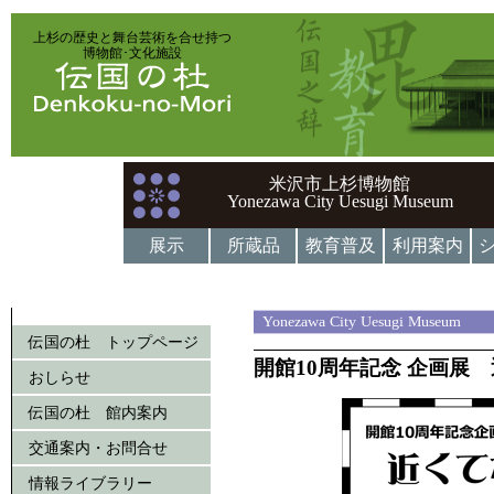
上杉の歴史と舞台芸術を合せ持つ
博物館･文化施設
米沢市上杉博物館
Yonezawa City Uesugi Museum
展示
所蔵品
教育普及
利用案内
Yonezawa City Uesugi Museum
伝国の杜 トップページ
開館10周年記念 企画展
おしらせ
伝国の杜 館内案内
交通案内・お問合せ
情報ライブラリー