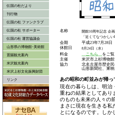
伝国の杜だより
刊行物
伝国の杜 ファンクラブ
伝国の杜 サポーター
名称
開館10周年記念 企
「近くてなつかしい
伝国の杜 運営協議会
会期
平成23年7月28
山形県の博物館･美術館
休館日
8月24日（水）
料金
こちら
をご覧
置賜観光案内
主催
米沢市上杉博物館
米沢観光案内
協力
北名古屋市歴史民
山形新聞社、東映
米沢上杉文化振興財団
あの昭和の町並みが帰っ
リンク
現在の暮らしは、明治
重ねの結果としてあり
のものも未来の人々の
まさに現在を生きる私
とになるのです。しか