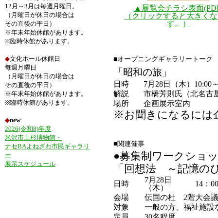
12月～3月は毎週月曜日。
▲展覧会チラシ表面(PDF
（月曜日が休日の場合は
（クリックすると大きくな
す。）
その直後の平日）
※年末年始休館があります。
※臨時休館があります。
◆
文化ホール休館日
■オープニングギャラリートーク
毎週月曜日
「昭和の旅」
（月曜日が休日の場合は
日時
7月28日（木）10:00
その直後の平日）
解説
市橋芳則氏（北名古
※年末年始休館があります。
※臨時休館があります。
場所
企画展示室内
※お聞きになるには
◆
new
2026(令和8)年度
米沢市上杉博物館・
■関連催事
ナセBAよねざわ市民ギャラリ
●募集制ワークショ
ー
展示スケジュール
「回想法 ～記憶の
7月28日
日時
14：00
（木）
会場
伝国の杜 2階大会
対象
一般の方、福祉施設
定員
30名程度