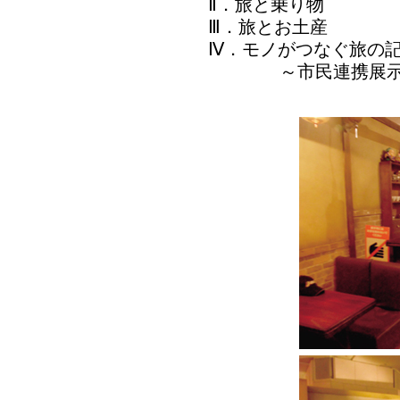
Ⅱ．旅と乗り物
Ⅲ．旅とお土産
Ⅳ．モノがつなぐ旅の
～市民連携展示