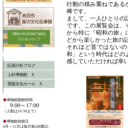
行動の積み重ねである
稀です。
まして、一人ひとりの
です。この展覧会は、
から特に『昭和の旅』
どから楽しかった旅の
それほど昔ではないの
和」という時代はどの
感していただければ幸
伝国の杜ブログ
上杉博物館 X
置賜文化ホール X
◆
博物館開館時間
9:00～17:00
（入館は16:30まで）
◆
博物館休館日
4月～11月は毎月第4水曜日。