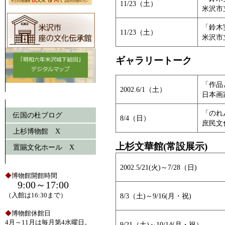
11/23（土）
米沢市
「鈴木
11/23（土）
米沢市
ギャラリートーク
「作品
2002.6/1（土）
日本画
「のれ
伝国の杜ブログ
8/4（日）
庶民文
上杉博物館 X
上杉文華館(常設展示)
置賜文化ホール X
2002.5/21(火)～7/28（日)
◆
博物館開館時間
9:00～17:00
（入館は16:30まで）
8/3（土)～9/16(月・祝)
◆
博物館休館日
4月～11月は毎月第4水曜日。
9/21（土)～10/14(月・祝）