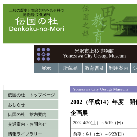
上杉の歴史と舞台芸術を合せ持つ
博物館･文化施設
米沢市上杉博物館
Yonezawa City Uesugi Museum
展示
所蔵品
教育普及
利用案内
Yonezawa City Uesugi Museum
伝国の杜 トップページ
2002（平成14）年度 
おしらせ
企画展
伝国の杜 館内案内
2002.4/20(土）～5/19（日）
交通案内・お問合せ
情報ライブラリー
前期：6/1（土）～6/23(日）