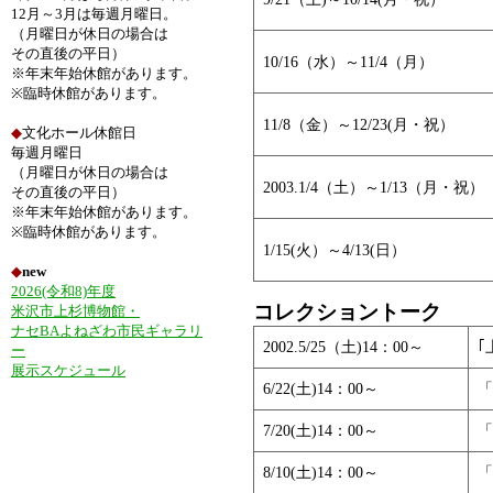
12月～3月は毎週月曜日。
（月曜日が休日の場合は
その直後の平日）
10/16（水）～11/4（月）
※年末年始休館があります。
※臨時休館があります。
11/8（金）～12/23(月・祝）
◆
文化ホール休館日
毎週月曜日
（月曜日が休日の場合は
2003.1/4（土）～1/13（月・祝）
その直後の平日）
※年末年始休館があります。
※臨時休館があります。
1/15(火）～4/13(日）
◆
new
2026(令和8)年度
コレクショントーク
米沢市上杉博物館・
ナセBAよねざわ市民ギャラリ
2002.5/25（土)14：00～
｢
ー
展示スケジュール
6/22(土)14：00～
「
7/20(土)14：00～
「
8/10(土)14：00～
「