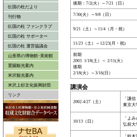
後期：7/2(火）～7/21（日）
伝国の杜だより
7/30(火）～9/8（日）
刊行物
伝国の杜 ファンクラブ
9/21（土）～11/4（月・祝）
伝国の杜 サポーター
11/23（土）～12/23(月・祝)
伝国の杜 運営協議会
前期
山形県の博物館･美術館
2003. 1/18(土）～ 2/11(火）
置賜観光案内
後期
2/18(火）～3/16(日）
米沢観光案内
米沢上杉文化振興財団
講演会
リンク
「謙信
2002.4/27（土）
東京大
「よみ
10/13（日）
弘前大
「鈴木