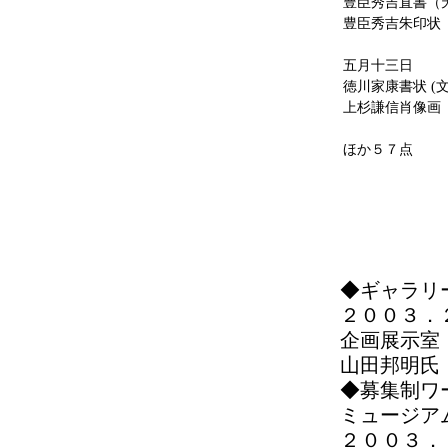
豊臣秀吉直書（
豊臣秀吉朱印状 
五月十三日
徳川家康書状 (
上杉謙信肖像画
ほか５７点
◆ギャラリ
２００３．
企画展示室
山田邦明氏
◆募集制ワ
ミュージア
２００３