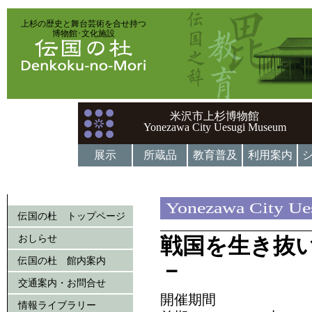
上杉の歴史と舞台芸術を合せ持つ
博物館･文化施設
米沢市上杉博物館
Yonezawa City Uesugi Museum
展示
所蔵品
教育普及
利用案内
Yonezawa City U
伝国の杜 トップページ
おしらせ
戦国を生き抜い
伝国の杜 館内案内
－
交通案内・お問合せ
開催期間
情報ライブラリー