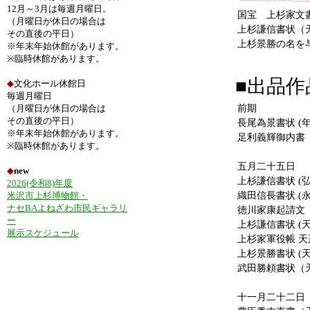
12月～3月は毎週月曜日。
国宝 上杉家文
（月曜日が休日の場合は
上杉謙信書状（
その直後の平日）
上杉景勝の名を
※年末年始休館があります。
※臨時休館があります。
■出品作
◆
文化ホール休館日
毎週月曜日
前期
（月曜日が休日の場合は
その直後の平日）
長尾為景書状 (
※年末年始休館があります。
足利義輝御内書
※臨時休館があります。
五月二十五
◆
new
上杉謙信書状 (
2026(令和8)年度
織田信長書状
米沢市上杉博物館・
ナセBAよねざわ市民ギャラリ
徳川家康起請文
ー
上杉謙信書状 (
展示スケジュール
上杉家軍役帳 
上杉景勝書状 
武田勝頼書状（
十一月二十二