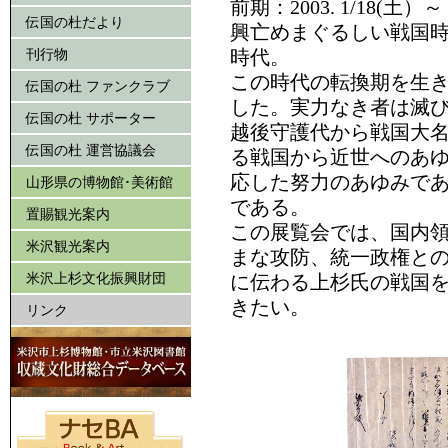
前期：2003. 1/18(土）～
伝国の杜だより
興亡めまぐるしい戦国
刊行物
時代。
この時代の転換期を生
伝国の杜 ファンクラブ
した。実力なき者は滅
伝国の杜 サポーター
越後守護代から戦国大
伝国の杜 運営協議会
る戦国から近世へのあ
応した努力のあゆみで
山形県の博物館･美術館
である。
置賜観光案内
この展覧会では、国内
米沢観光案内
まな攻防、統一政権と
米沢上杉文化振興財団
に伝わる上杉氏の戦国
きたい。
リンク