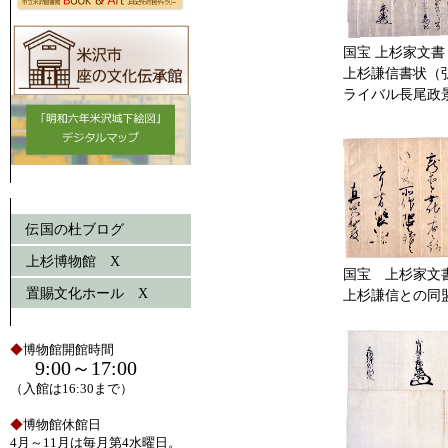
国宝 上杉家文書
上杉謙信書状（
ライバル長尾政
伝国の杜ブログ
上杉博物館 X
国宝 上杉家文
置賜文化ホール X
上杉謙信との同
◆
博物館開館時間
9:00～17:00
（入館は16:30まで）
◆
博物館休館日
4月～11月は毎月第4水曜日。