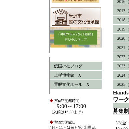
201
201
201
201
202
202
202
伝国の杜ブログ
202
上杉博物館 X
202
置賜文化ホール X
202
Hand
ワー
◆
博物館開館時間
9:00～17:00
募集
（入館は16:30まで）
◆
博物館休館日
5/8(金)
4月～11月は毎月第4水曜日。
19：00