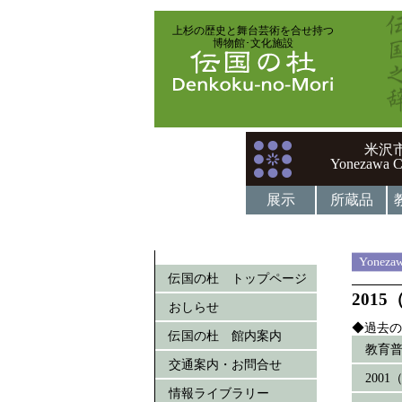
上杉の歴史と舞台芸術を合せ持つ
博物館･文化施設
米沢
Yonezawa C
展示
所蔵品
Yonezaw
伝国の杜 トップページ
201
おしらせ
◆過去の
伝国の杜 館内案内
教育
交通案内・お問合せ
200
情報ライブラリー