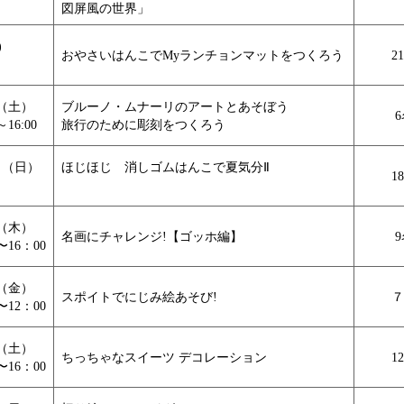
図屏風の世界」
)
おやさいはんこでMyランチョンマットをつくろう
2
日（土）
ブルーノ・ムナーリのアートとあそぼう
6
～16:00
旅行のために彫刻をつくろう
日（日）
ほじほじ 消しゴムはんこで夏気分Ⅱ
1
日（木）
名画にチャレンジ!【ゴッホ編】
9
〜16：00
日（金）
スポイトでにじみ絵あそび!
７
〜12：00
日（土）
ちっちゃなスイーツ デコレーション
1
〜16：00