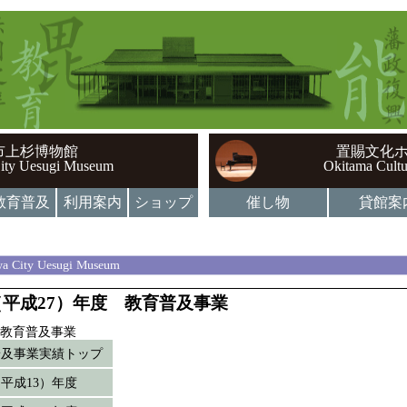
市上杉博物館
置賜文化
ity Uesugi Museum
Okitama Cultu
教育普及
利用案内
ショップ
催し物
貸館案
a City Uesugi Museum
5（平成27）年度 教育普及事業
教育普及事業
普及事業実績トップ
1（平成13）年度