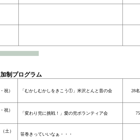
参加制プログラム
月・祝）
「むかしむかしをきこう①」米沢とんと昔の会
28
火・祝）
「変わり兜に挑戦！」愛の兜ボランティア会
7
日（土）
笹巻きっていいなぁ・・・