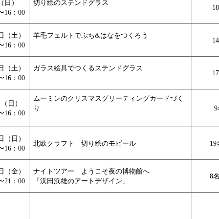
日（日）
切り絵のステンドグラス
1
〜16：00
0日（土）
羊毛フェルトでぷち&はなをつくろう
1
〜16：00
7日（土）
ガラス絵具でつくるステンドグラス
1
〜16：00
ムーミンのクリスマスグリーティングカードづく
日（日）
り
9
〜16：00
日
（日）
北欧クラフト 切り絵のモビール
19
〜16：00
日
（金）
ナイトツアー ようこそ夜の博物館へ
8
〜21：00
「浜田浜雄のアートデザイン」