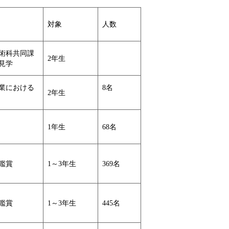
対象
人数
術科共同課
2年生
見学
業における
8名
2年生
1年生
68名
鑑賞
1～3年生
369名
鑑賞
1～3年生
445名