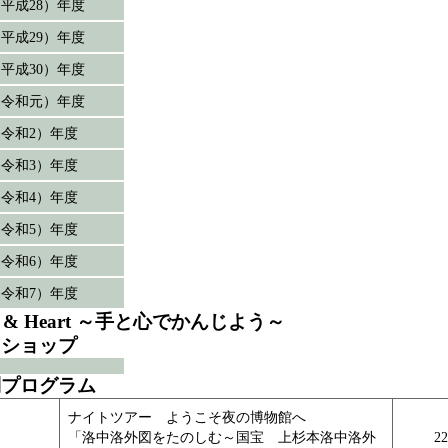
6（平成28）年度
7（平成29）年度
8（平成30）年度
9（令和元）年度
0（令和2）年度
1（令和3）年度
2（令和4）年度
3（令和5）年度
4（令和6）年度
5（令和7）年度
s & Heart ～手と心でかんじよう～
クショップ
制プログラム
ナイトツアー ようこそ夜の博物館へ
「洛中洛外図をたのしむ～国宝 上杉本洛中洛外
2