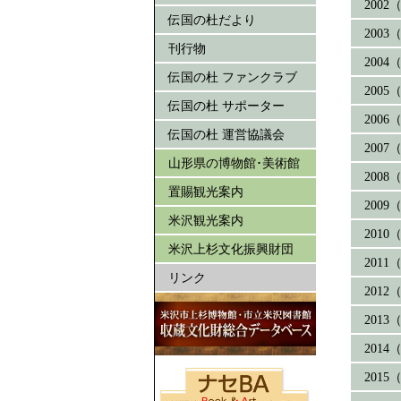
200
伝国の杜だより
200
刊行物
200
伝国の杜 ファンクラブ
200
伝国の杜 サポーター
200
伝国の杜 運営協議会
200
山形県の博物館･美術館
200
置賜観光案内
200
米沢観光案内
201
米沢上杉文化振興財団
201
リンク
201
201
201
201