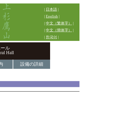
|
日本語
|
|
English
|
|
中文（繁体字）
|
|
中文（簡体字）
|
|
한국어
|
ホール
ral Hall
内
設備の詳細