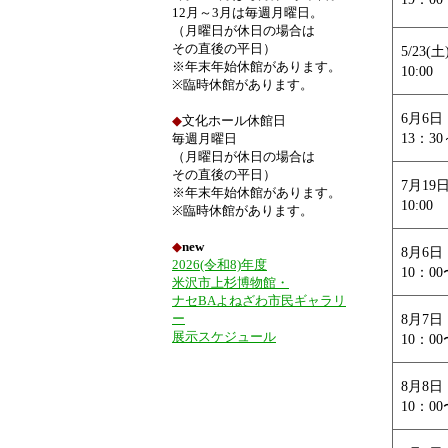
12月～3月は毎週月曜日。
（月曜日が休日の場合は
その直後の平日）
5/23(土
※年末年始休館があります。
10:00
※臨時休館があります。
6月6
◆
文化ホール休館日
13：30
毎週月曜日
（月曜日が休日の場合は
その直後の平日）
7月19
※年末年始休館があります。
10:00
※臨時休館があります。
◆
new
8月6
2026(令和8)年度
10：00
米沢市上杉博物館・
ナセBAよねざわ市民ギャラリ
ー
8月7
展示スケジュール
10：00
8月8
10：00