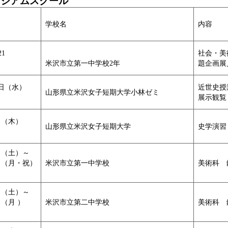
ージアムスクール
学校名
内容
21
社会・美
米沢市立第一中学校2年
題企画展
4日（水）
近世史授
山形県立米沢女子短期大学小林ゼミ
展示観覧
日（木）
山形県立米沢女子短期大学
史学演習
日（土）～
0日（月・祝）
米沢市立第一中学校
美術科 
日（土）～
日（月 ）
米沢市立第二中学校
美術科 