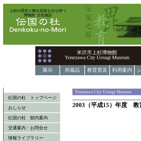
上杉の歴史と舞台芸術を合せ持つ
博物館･文化施設
米沢市上杉博物館
Yonezawa City Uesugi Museum
展示
所蔵品
教育普及
利用案内
Yonezawa City Uesugi Museum
伝国の杜 トップページ
2003（平成15）年度 
おしらせ
伝国の杜 館内案内
交通案内・お問合せ
情報ライブラリー