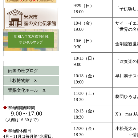
9/29（日）
「子供騙し
18:00
10/4（金）
サイ・イエ
19:00
「世界の名
10/6（日）
金剛流観世
9:30
10/13（日）
「吹奏楽の
9:00
伝国の杜ブログ
10/18（金）
早川泰子ス
上杉博物館 X
19:00
”スウ
置賜文化ホール X
11/30（土）
劇団ひろは
18:30
◆
博物館開館時間
12/13（金）
9:00～17:00
X’s mas JA
18:30
（入館は16:30まで）
12/20（金）
小松亮太＆
◆
博物館休館日
18:30
～情熱あ
4月～11月は毎月第4水曜日。