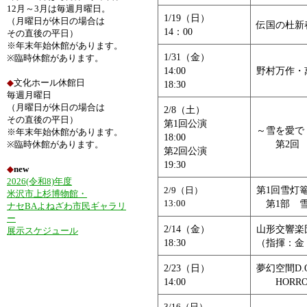
12月～3月は毎週月曜日。
1/19（日）
（月曜日が休日の場合は
伝国の杜新
14：00
その直後の平日）
※年末年始休館があります。
1/31（金）
※臨時休館があります。
14:00
野村万作・
◆
文化ホール休館日
18:30
毎週月曜日
（月曜日が休日の場合は
2/8（土）
その直後の平日）
第1回公演
～雪を愛で
※年末年始休館があります。
18:00
第2回 
※臨時休館があります。
第2回公演
19:30
◆
new
2026(令和8)年度
第1回雪灯
2/9（日）
米沢市上杉博物館・
13:00
第1部 雪
ナセBAよねざわ市民ギャラリ
ー
2/14（金）
山形交響楽
展示スケジュール
18:30
（指揮：金
2/23（日）
夢幻空間D.O
14:00
HORRO
3/16（日）