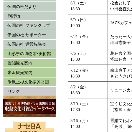
6/1（土）
松倉とし子
伝国の杜だより
18:30
中田喜直先
刊行物
6/9（日）
JAZZカフェ
伝国の杜 ファンクラブ
19:00
伝国の杜 サポーター
6/21（金）
たった一人
18:30
稲田志保子
伝国の杜 運営協議会
7/6（土）
萬狂言全国
山形県の博物館･美術館
13:30
怪談狂言 
置賜観光案内
7/12（金）
森山良子ア
米沢観光案内
18:30
さとうきび畑
米沢上杉文化振興財団
8/2（金）
ミュージカ
リンク
18:30
8/10（土）
宝くじ文化
17:30
（指揮：金
9/16（月）
置賜文化ホ
14:00
「高砂」岡