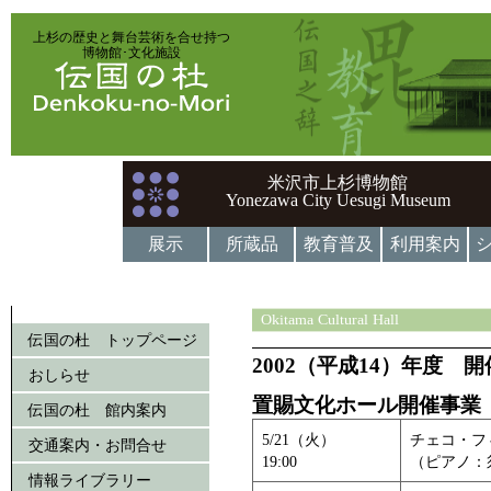
上杉の歴史と舞台芸術を合せ持つ
博物館･文化施設
米沢市上杉博物館
Yonezawa City Uesugi Museum
展示
所蔵品
教育普及
利用案内
Okitama Cultural Hall
伝国の杜 トップページ
2002（平成14）年度 
おしらせ
置賜文化ホール開催事業
伝国の杜 館内案内
5/21（火）
チェコ・フ
交通案内・お問合せ
19:00
（ピアノ：
情報ライブラリー