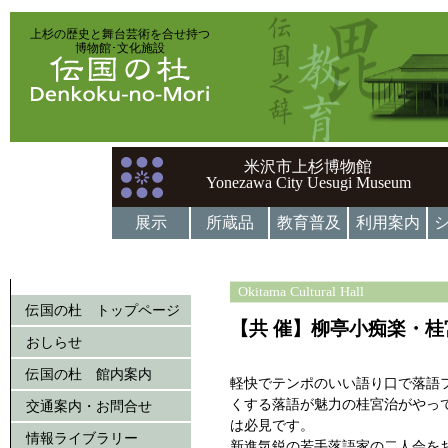
上杉の歴史と舞台芸術を合せ持つ
博物館･文化施設
米沢市上杉博物館
Yonezawa City Uesugi Museum
展示
所蔵品
教育普及
利用案内
Okitama Cultural Hall
伝国の杜 トップページ
【共 催】柳亭小痴楽・
おしらせ
伝国の杜 館内案内
軽快でテンポのいい語り口で落語
くする落語が魅力の桂宮治がやっ
交通案内・お問合せ
は必見です。
情報ライブラリー
新進気鋭の若手落語家の二人会を