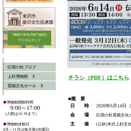
伝国の杜ブログ
上杉博物館 X
チラシ（PDF）はこちら
置賜文化ホール X
■概 要
◆
博物館開館時間
日 時
2026年6月14日
9:00～17:00
（入館は16:30まで）
会 場
伝国の杜置賜文化ホ
主 催
(公財)米沢上杉
◆
博物館休館日
4月～11月は毎月第4水曜日。