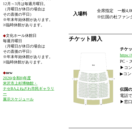
12月～3月は毎週月曜日。
（月曜日が休日の場合は
全席指定 一般4,00
入場料
その直後の平日）
※伝国の杜ファン
※年末年始休館があります。
※臨時休館があります。
◆
文化ホール休館日
チケット購入
毎週月曜日
（月曜日が休日の場合は
チケ
その直後の平日）
https://
※年末年始休館があります。
PC・
※臨時休館があります。
▶コン
◆
new
▶コン
2026(令和8)年度
米沢市上杉博物館・
ナセBAよねざわ市民ギャラリ
伝国
ー
電話
展示スケジュール
▶窓