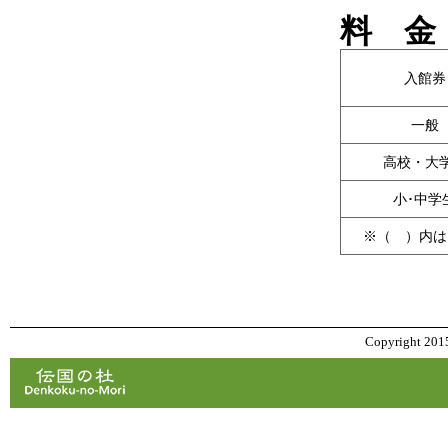
料 金
入館券
一般
高校・大
小･中学
※（ ）内は
Copyright 2015