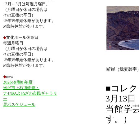
12月～3月は毎週月曜日。
（月曜日が休日の場合は
その直後の平日）
※年末年始休館があります。
※臨時休館があります。
◆
文化ホール休館日
毎週月曜日
（月曜日が休日の場合は
その直後の平日）
※年末年始休館があります。
※臨時休館があります。
断崖（我妻碧宇
◆
new
2026(令和8)年度
■コレ
米沢市上杉博物館・
ナセBAよねざわ市民ギャラリ
3月13
ー
展示スケジュール
当館学
す。）