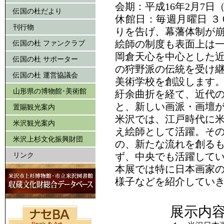
会期：平成16年2月7日
伝国の杜だより
休館日：毎週月曜日 
刊行物
りを告げ、幕藩体制が
絵師の制度も表面上は
伝国の杜 ファンクラブ
岡倉天心を中心とした
伝国の杜 サポーター
の狩野派の伝統を受け
伝国の杜 運営協議会
美術学校を創設します
山形県の博物館･美術館
紆余曲折を経て、近代
と、新しい画派・画壇
置賜観光案内
米沢では、江戸時代に
米沢観光案内
え絵師として活躍。そ
米沢上杉文化振興財団
の、新たな流れを創る
リンク
ず、中央でも活躍して
本展では特に日本画家
様子などを紹介してい
展示内