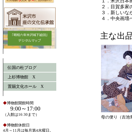
１．米沢日本
２．目賀多家
３．新しいな
４．中央画壇
主な出
伝国の杜ブログ
上杉博物館 X
置賜文化ホール X
◆
博物館開館時間
9:00～17:00
（入館は16:30まで）
母の便り（吉池
◆
博物館休館日
4月～11月は毎月第4水曜日。