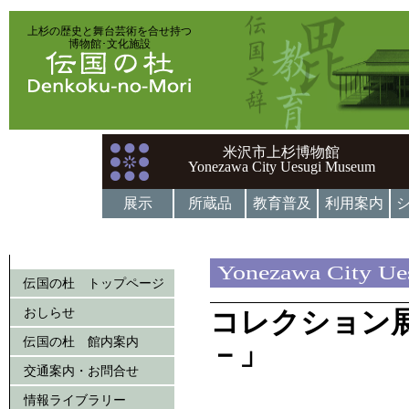
上杉の歴史と舞台芸術を合せ持つ
博物館･文化施設
米沢市上杉博物館
Yonezawa City Uesugi Museum
展示
所蔵品
教育普及
利用案内
Yonezawa City U
伝国の杜 トップページ
おしらせ
コレクション
伝国の杜 館内案内
－」
交通案内・お問合せ
情報ライブラリー