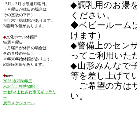
◆調乳用のお湯
12月～3月は毎週月曜日。
（月曜日が休日の場合は
ください。
その直後の平日）
※年末年始休館があります。
◆ベビールーム
※臨時休館があります。
けます）
◆
文化ホール休館日
毎週月曜日
◆警備上のセン
（月曜日が休日の場合は
ってご利用いた
その直後の平日）
※年末年始休館があります。
◆山形みんなで
※臨時休館があります。
等を差し上げて
◆
new
2026(令和8)年度
ご希望の方はサ
米沢市上杉博物館・
ナセBAよねざわ市民ギャラリ
い。
ー
展示スケジュール