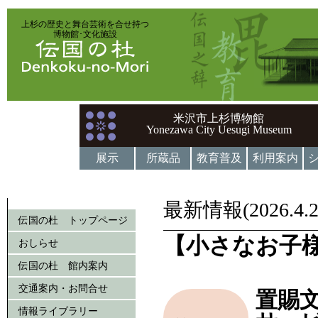
上杉の歴史と舞台芸術を合せ持つ
博物館･文化施設
米沢市上杉博物館
Yonezawa City Uesugi Museum
展示
所蔵品
教育普及
利用案内
最新情報(2026.4.2
伝国の杜 トップページ
【小さなお子
おしらせ
伝国の杜 館内案内
交通案内・お問合せ
置賜
情報ライブラリー