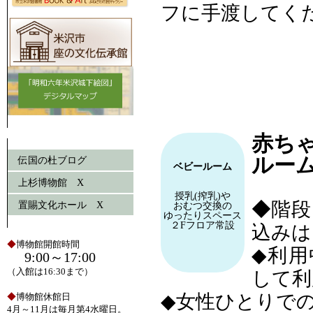
フに手渡してく
赤ち
ルー
伝国の杜ブログ
ベビールーム
上杉博物館 X
授乳(搾乳)や
◆階段
置賜文化ホール X
おむつ交換の
ゆったりスペース
２Fフロア常設
込みは
◆
博物館開館時間
◆利
9:00～17:00
（入館は16:30まで）
して利
◆女性ひとりで
◆
博物館休館日
4月～11月は毎月第4水曜日。