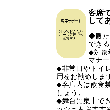
客席
して
客席サポート
知っておきたい
◆観
ホール客席での
鑑賞マナー
できる
◆対象
マナー
◆非常口やトイ
用をお勧めしま
◆客席内は飲食
しょう。
◆舞台に集中で
ッシュもおすす