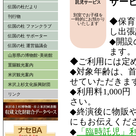
サー
託児サービス
伝国の杜だより
別室でお子様を
刊行物
一時的にお預かり
◆保
いたします
伝国の杜 ファンクラブ
し出張
伝国の杜 サポーター
◆開設
伝国の杜 運営協議会
ます。
山形県の博物館･美術館
◆ご利用には定
置賜観光案内
◆対象年齢は、
米沢観光案内
せていただきま
米沢上杉文化振興財団
◆利用料1,00
リンク
さい。
◆終演後に物販
にもお伝えくだ
◆
「臨時託児」