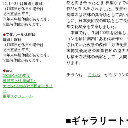
然と向き合ったとき 神聖なまで
12月～3月は毎週月曜日。
作品が生み出されました。夜景や
（月曜日が休日の場合は
その直後の平日）
鳥瞰図は法林の真骨頂として高い
※年末年始休館があります。
もに、日本美術院の重鎮として長
※臨時休館があります。
年文化勲章を受章しました。
本展では、生誕100年を記念し
◆
文化ホール休館日
ョンを軸に国内にある代表作や、
毎週月曜日
されていた夜景の傑作「万博夜景
（月曜日が休日の場合は
その直後の平日）
国博覧会記念公園事務所の協力
※年末年始休館があります。
し福王寺法林の画家として、人間
※臨時休館があります。
ります。
◆
new
チラシは
こちら
からダウンロ
2026(令和8)年度
米沢市上杉博物館・
ナセBAよねざわ市民ギャラリ
ー
展示スケジュール
■ギャラリート