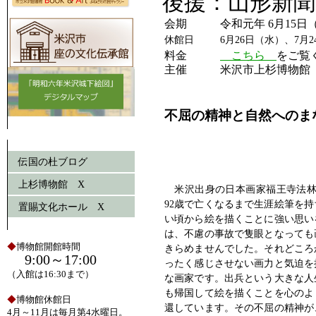
後援：山形新聞
会期
令和元年 6月15日
休館日
6月26日（水）、7月
料金
こちら
をご覧
主催
米沢市上杉博物館
不屈の精神と自然へのま
伝国の杜ブログ
上杉博物館 X
米沢出身の日本画家福王寺法林(19
92歳で亡くなるまで生涯絵筆を
置賜文化ホール X
い頃から絵を描くことに強い思い
は、不慮の事故で隻眼となっても
◆
博物館開館時間
きらめませんでした。それどころ
9:00～17:00
ったく感じさせない画力と気迫を
（入館は16:30まで）
な画家です。出兵という大きな人
も帰国して絵を描くことを心のよ
◆
博物館休館日
還しています。その不屈の精神が
4月～11月は毎月第4水曜日。