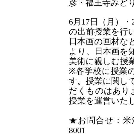
彦・福王寺みど
6月17日（月）
の出前授業を行
日本画の画材な
より、日本画を
美術に親しむ
※各学校に授業
す。授業に関し
だくものはあり
授業を運営いた
★お問合せ：米沢
8001