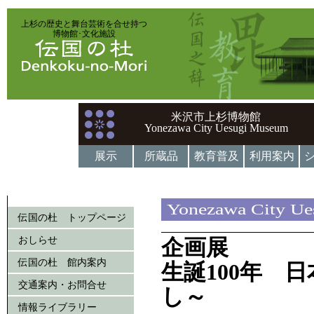
上杉の歴史と舞台芸術を合せ持つ
博物館･文化施設
米沢市上杉博物館
Yonezawa City Uesugi Museum
展示
所蔵品
教育普及
利用案内
Yonezawa City U
伝国の杜 トップページ
おしらせ
企画展
伝国の杜 館内案内
生誕100年 
交通案内・お問合せ
し～
情報ライブラリー