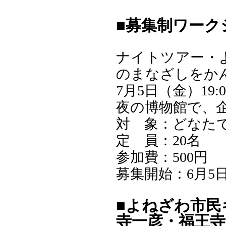
■募集制ワーク
ナイトツアー・
のまなざしをか
7月5日（金）19:00
夜の博物館で、
対 象：どなた
定 員：20名
参加費：500円
募集開始：6月5日
■よねざわ市民
寺一彦・福王寺