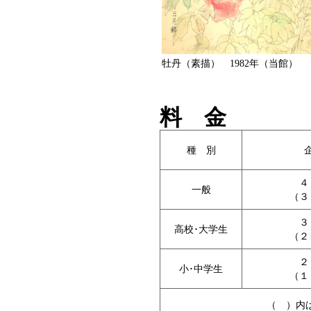
牡丹（素描） 1982年（当館）
料 金
種 別
４
一般
（３
３
高校･大学生
（２
２
小･中学生
（１
（ ）内