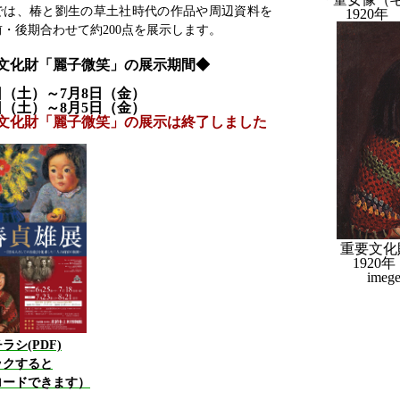
は、椿と劉生の草土社時代の作品や周辺資料を
1920
・後期合わせて約200点を展示します。
文化財「麗子微笑」の展示期間◆
5日（土）～7月8日（金）
3日（土）～8月5日（金）
文化財「麗子微笑」の展示は終了しました
重要文化
1920
imeg
ラシ(PDF)
ックすると
ロードできます）