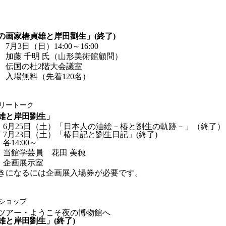
の画家椿貞雄と岸田劉生」(終了)
7月3日（日）14:00～16:00
加藤 千明 氏（山形美術館顧問）
伝国の杜2階大会議室
入場無料（先着120名）
ラリートーク
雄と岸田劉生」
6月25日（土）「日本人の油絵－椿と劉生の軌跡－」（終了）
7月23日（土）「椿日記と劉生日記」(終了)
各14:00～
当館学芸員 花田 美穂
企画展示室
きになるには企画展入場券が必要です。
ショップ
ツアー・ようこそ夜の博物館へ
雄と岸田劉生」(終了)