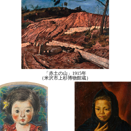
「赤土の山」1915年
（米沢市上杉博物館蔵）