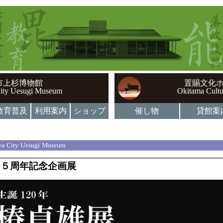
市上杉博物館
置賜文化
ity Uesugi Museum
Okitama Cultu
教育普及
利用案内
ショップ
催し物
貸館案
a City Uesugi Museum
１５周年記念企画展