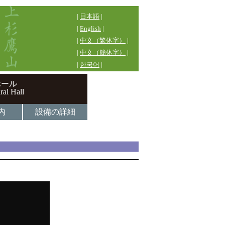
|
日本語
|
|
English
|
|
中文（繁体字）
|
|
中文（簡体字）
|
|
한국어
|
ホール
ral Hall
内
設備の詳細