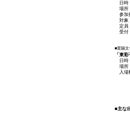
日時
場所
参加
対象
定員
受付
■置賜
「東彩
日時
場所
入場
■主な