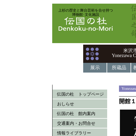
上杉の歴史と舞台芸術を合せ持つ
博物館･文化施設
米沢
Yonezawa C
展示
所蔵品
Yonezaw
伝国の杜 トップページ
開館
おしらせ
伝国の杜 館内案内
交通案内・お問合せ
情報ライブラリー