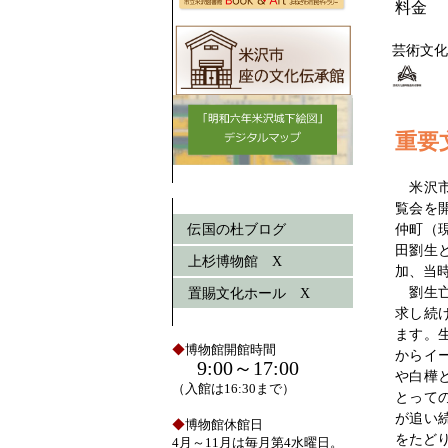
料金
芸術文化
重要
米沢市
覧会を開
伝国の杜ブログ
仲町（
田劉生
上杉博物館 X
加、当
劉生亡
置賜文化ホール X
求し続
ます。
◆
博物館開館時間
からイ
9:00～17:00
や白樺
（入館は16:30まで）
とって
が追い
◆
博物館休館日
をたど
4月～11月は毎月第4水曜日。