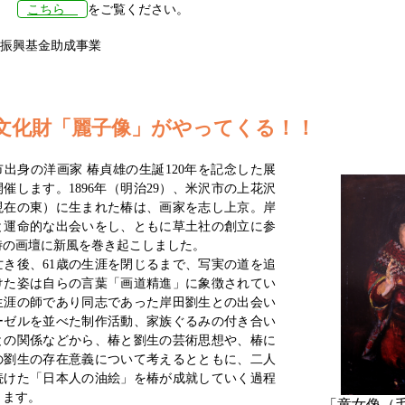
こちら
をご覧ください。
振興基金助成事業
文化財「麗子像」がやってくる！！
出身の洋画家 椿貞雄の生誕120年を記念した展
催します。1896年（明治29）、米沢市の上花沢
現在の東）に生まれた椿は、画家を志し上京。岸
と運命的な出会いをし、ともに草土社の創立に参
時の画壇に新風を巻き起こしました。
き後、61歳の生涯を閉じるまで、写実の道を追
けた姿は自らの言葉「画道精進」に象徴されてい
生涯の師であり同志であった岸田劉生との出会い
ーゼルを並べた制作活動、家族ぐるみの付き合い
との関係などから、椿と劉生の芸術思想や、椿に
の劉生の存在意義について考えるとともに、二人
続けた「日本人の油絵」を椿が成就していく過程
ります。
「童女像（