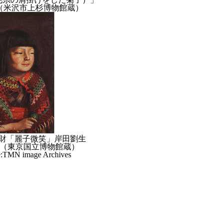
年 （米沢市上杉博物館蔵）
財「麗子微笑」岸田劉生
年 （東京国立博物館蔵）
e:TMN image Archives