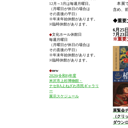
本展で
12月～3月は毎週月曜日。
（月曜日が休日の場合は
含め、前
その直後の平日）
※年末年始休館があります。
◆重要
※臨時休館があります。
6月2
7月2
◆
文化ホール休館日
※重要
毎週月曜日
（月曜日が休日の場合は
その直後の平日）
※年末年始休館があります。
※臨時休館があります。
◆
new
2026(令和8)年度
米沢市上杉博物館・
ナセBAよねざわ市民ギャラリ
ー
展示スケジュール
展覧会チ
（クリ
ダウン