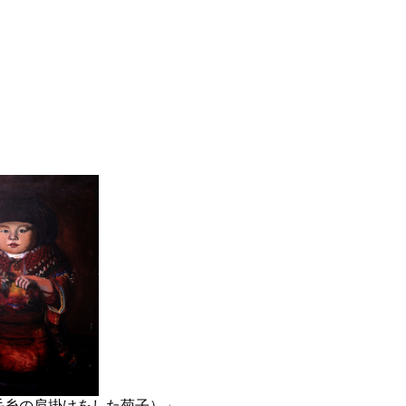
毛糸の肩掛けをした菊子）」