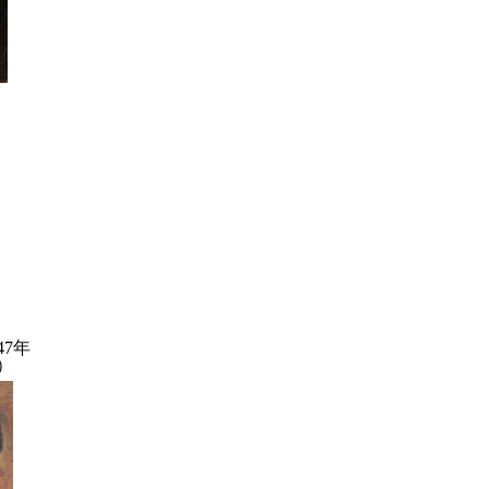
47年
）