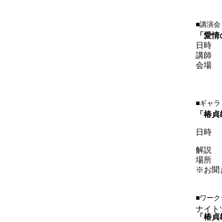
■講演会
「愛情
日時
講師
会場
■ギャ
「椿貞
日時
解説
場所
※お聞
■ワーク
ナイト
「椿貞