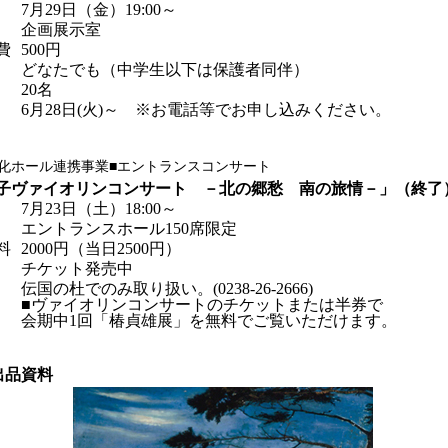
7月29日（金）19:00～
企画展示室
費
500円
どなたでも（中学生以下は保護者同伴）
20名
6月28日(火)～ ※お電話等でお申し込みください。
文化ホール連携事業■エントランスコンサート
子ヴァイオリンコンサート －北の郷愁 南の旅情－」（終了
7月23日（土）18:00～
エントランスホール150席限定
料
2000円（当日2500円）
チケット発売中
伝国の杜でのみ取り扱い。(0238-26-2666)
■ヴァイオリンコンサートのチケットまたは半券で
会期中1回「椿貞雄展」を無料でご覧いただけます。
出品資料