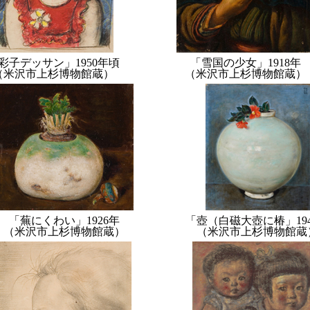
彩子デッサン」1950年頃
「雪国の少女」1918年
（米沢市上杉博物館蔵）
（米沢市上杉博物館蔵）
「蕪にくわい」1926年
「壺（白磁大壺に椿」19
（米沢市上杉博物館蔵）
（米沢市上杉博物館蔵