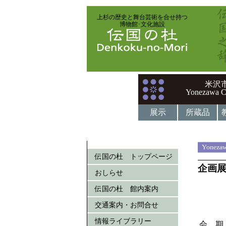
上杉の歴史と舞台芸術を合せ持つ
博物館･文化施設
米沢
Yonezawa C
展示
所蔵品
Yonezaw
伝国の杜 トップページ
企画展
おしらせ
昭和
伝国の杜 館内案内
交通案内・お問合せ
情報ライブラリー
会 期