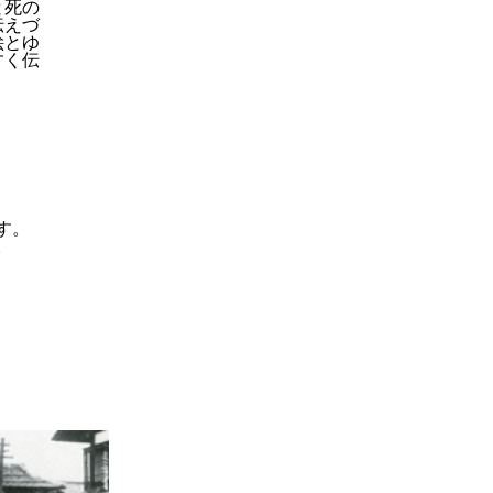
と死の
伝えづ
絵とゆ
すく伝
す。
。