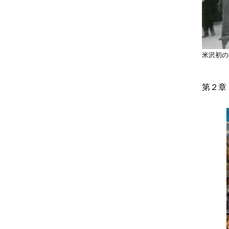
米沢初の
第２章