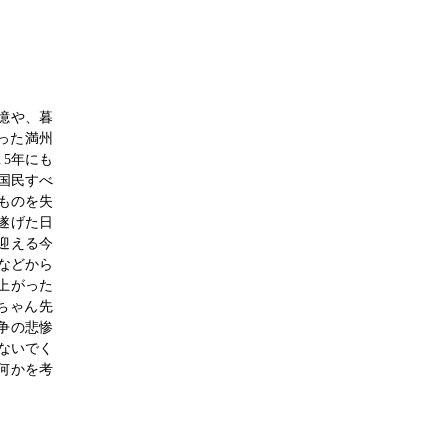
憶や、暮
まった満州
１5年にも
 国民すべ
ものを失
遂げた日
迎える今
などから
上がった
ちゃん先
争の悲惨
ないでく
何かを考