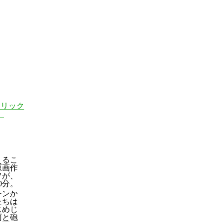
クリック
）
えるこ
原画作
フが、
0分。
ーンか
たちは
じめじ
雨と砲