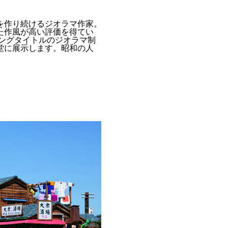
を作り続けるジオラマ作家。
た作風が高い評価を得てい
ングタイトルのジオラマ制
堂に展示します。昭和の人
。