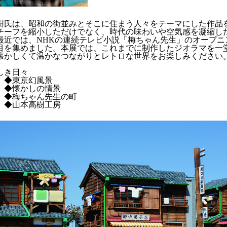
樹氏は、昭和の街並みとそこに住まう人々をテーマにした作品
チーフを縮小しただけでなく、時代の味わいや空気感を凝縮し
最近では、NHKの連続テレビ小説「梅ちゃん先生」のオープニ
目を集めました。本展では、これまでに制作したジオラマを一
懐かしくて温かなつながりとレトロな世界をお楽しみください
しき日々
京幻風景
かしの情景
ちゃん先生の町
本高樹工房