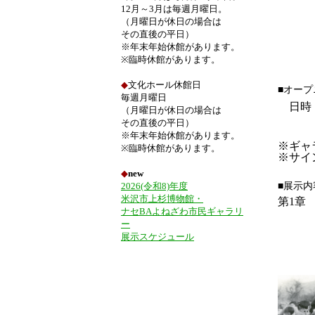
12月～3月は毎週月曜日。
（月曜日が休日の場合は
その直後の平日）
※年末年始休館があります。
※臨時休館があります。
◆
文化ホール休館日
■オー
毎週月曜日
日時
（月曜日が休日の場合は
その直後の平日）
※年末年始休館があります。
※ギャ
※臨時休館があります。
※サイ
◆
new
■展示内
2026(令和8)年度
米沢市上杉博物館・
第1章
ナセBAよねざわ市民ギャラリ
◆写
◆地
ー
◆写
展示スケジュール