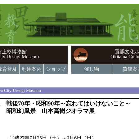
市上杉博物館
置賜文化
ity Uesugi Museum
Okitama Cultu
教育普及
利用案内
ショップ
催し物
貸館案
a City Uesugi Museum
 戦後70年・昭和90年～忘れてはいけないこと～
幻風景 山本高樹ジオラマ展
平成27年7月25日（土）～9月6日（日）