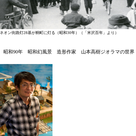
ネオン街路灯28基が粡町に灯る（昭和30年）（「米沢百年」より）
 昭和90年 昭和幻風景 造形作家 山本高樹ジオラマの世界