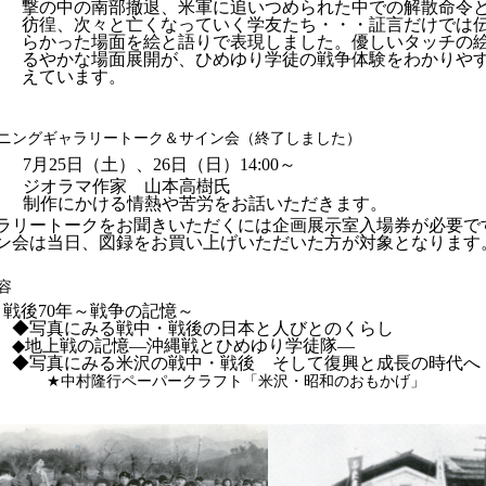
撃の中の南部撤退、米軍に追いつめられた中での解散命令
彷徨、次々と亡くなっていく学友たち・・・証言だけでは
らかった場面を絵と語りで表現しました。優しいタッチの
るやかな場面展開が、ひめゆり学徒の戦争体験をわかりや
えています。
プニングギャラリートーク＆サイン会（終了しました）
7月25日（土）、26日（日）14:00～
ジオラマ作家 山本高樹氏
制作にかける情熱や苦労をお話いただきます。
ラリートークをお聞きいただくには企画展示室入場券が必要で
ン会は当日、図録をお買い上げいただいた方が対象となります
容
 戦後70年～戦争の記憶～
真にみる戦中・戦後の日本と人びとのくらし
上戦の記憶―沖縄戦とひめゆり学徒隊―
真にみる米沢の戦中・戦後 そして復興と成長の時代へ
★中村隆行ペーパークラフト「米沢・昭和のおもかげ」