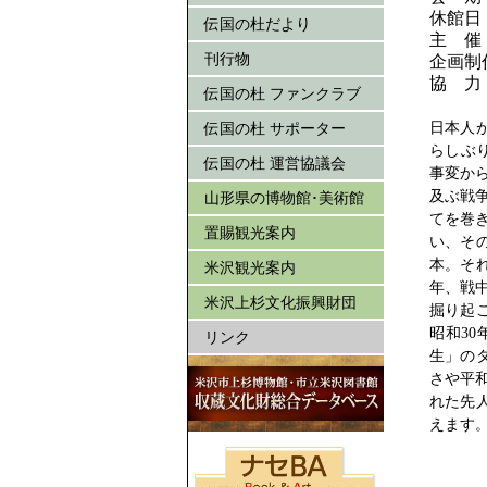
休館日
伝国の杜だより
主 催
刊行物
企画制
協 力
伝国の杜 ファンクラブ
日本人
伝国の杜 サポーター
らしぶり
伝国の杜 運営協議会
事変から
及ぶ戦争
山形県の博物館･美術館
てを巻
置賜観光案内
い、そ
本。そ
米沢観光案内
年、戦
米沢上杉文化振興財団
掘り起
昭和3
リンク
生」の
さや平
れた先
えます