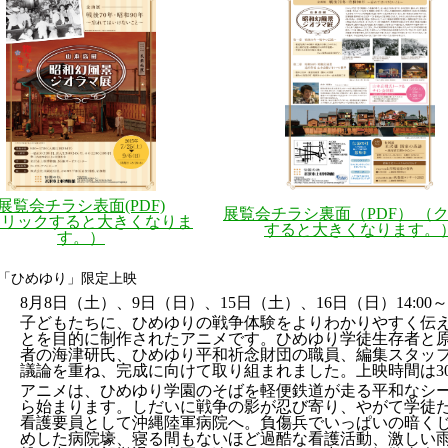
展覧会チラシ表面(PDF)
展覧会チラシ裏面（PDF） （
クリックすると大きくなりま
すると大きくなります。
す。）
メ「ひめゆり」限定上映
8月8日（土）、9日（日）、15日（土）、16日（日）14:00～
子どもたちに、ひめゆりの戦争体験をよりわかりやすく伝
とを目的に制作されたアニメです。ひめゆり学徒生存者と
者の海津研氏、ひめゆり平和祈念財団の職員、編集スタッ
議論を重ね、完成に向けて取り組まれました。上映時間は3
アニメは、ひめゆり学園のそばを軽便鉄道が走る平和なシ
ら始まります。しだいに戦争の影が忍び寄り、やがて学徒
看護要員として沖縄陸軍病院へ。負傷兵でいっぱいの暗く
めした病院壕、寝る間もないほど過酷な看護活動、激しい