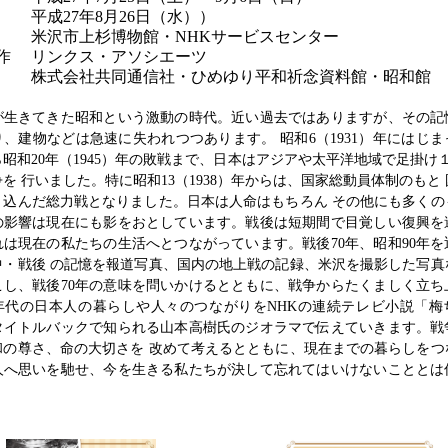
平成27年8月26日（水））
米沢市上杉博物館・NHKサービスセンター
作
リンクス・アソシエーツ
株式会社共同通信社・ひめゆり平和祈念資料館・昭和館
が生きてきた昭和という激動の時代。近い過去ではありますが、その記
、建物などは急速に失われつつあります。 昭和6（1931）年にはじ
昭和20年（1945）年の敗戦まで、日本はアジアや太平洋地域で足掛け
を 行いました。特に昭和13（1938）年からは、国家総動員体制のもと
き込んだ総力戦となりました。日本は人命はもちろん その他にも多くの
の影響は現在にも影をおとしています。戦後は短期間で目覚しい復興を
れは現在の私たちの生活へとつながっています。戦後70年、昭和90年を
中・戦後 の記憶を報道写真、国内の地上戦の記録、米沢を撮影した写真
こし、戦後70年の意味を問いかけるとともに、戦争からたくましく立ち
0年代の日本人の暮らしや人々のつながりをNHKの連続テレビ小説「梅
タイトルバックで知られる山本高樹氏のジオラマで伝えていきます。戦
和の尊さ、命の大切さを 改めて考えるとともに、現在までの暮らしをつ
人へ思いを馳せ、今を生きる私たちが決して忘れてはいけないこととは
。