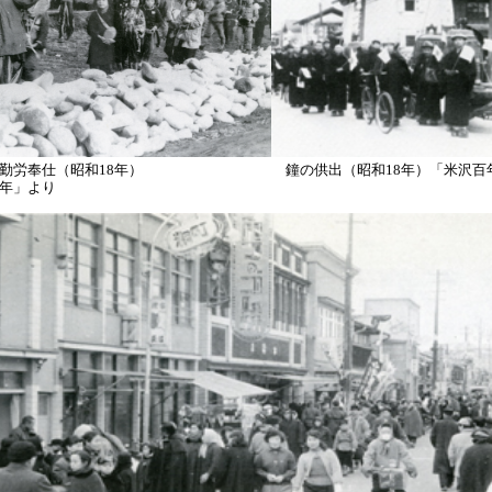
も勤労奉仕（昭和18年） 鐘の供出（昭和18年）「米沢百
年」より