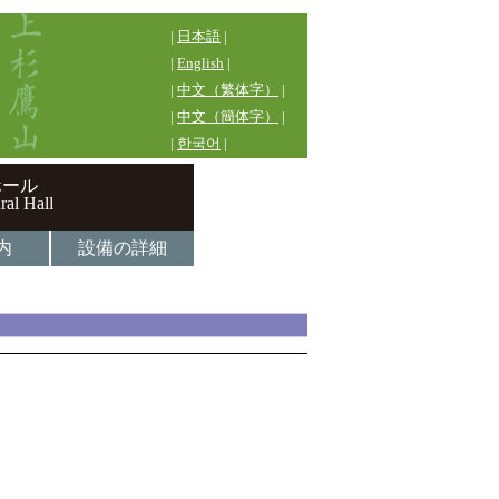
|
日本語
|
|
English
|
|
中文（繁体字）
|
|
中文（簡体字）
|
|
한국어
|
ホール
ral Hall
内
設備の詳細