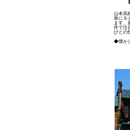
山本高
単にモ
ます。
作で注
びとの
◆懐か
◆東
◆懐
◆梅
◆山