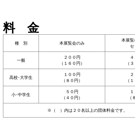
料 金
本展覧
種 別
本展覧会のみ
セ
２００円
４
一般
（１６０円）
（３
１００円
２
高校･大学生
（８０円）
（１
５０円
１
小･中学生
（４０円）
（
※（ ）内は２０名以上の団体料金です。