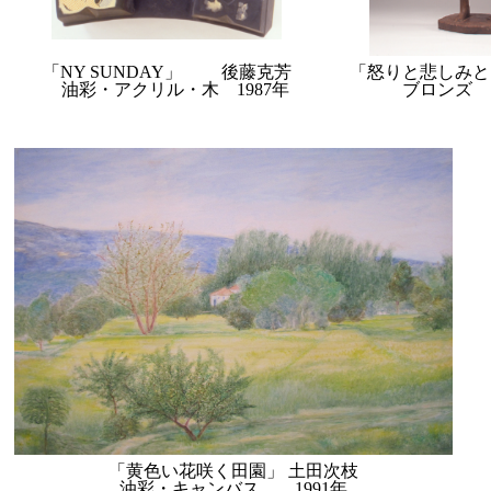
「NY SUNDAY」 後藤克芳
「怒りと悲しみと
油彩・アクリル・木 1987年
ブロンズ 1
「黄色い花咲く田園」 土田次枝
油彩・キャンバス 1991年