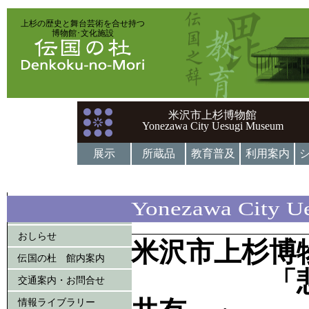
上杉の歴史と舞台芸術を合せ持つ
博物館･文化施設
米沢市上杉博物館
Yonezawa City Uesugi Museum
展示
所蔵品
教育普及
利用案内
Yonezawa City U
伝国の杜 トップページ
おしらせ
米沢市上杉博
伝国の杜 館内案内
「悲喜交
交通案内・お問合せ
情報ライブラリー