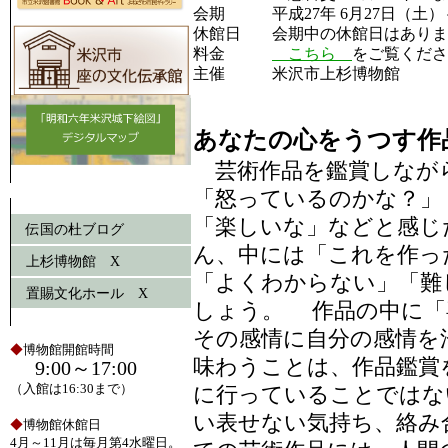
会期
平成27年 6月27日（土
休館日
会期中の休館日はありま
料金
こちら
をご覧くださ
主催
米沢市上杉博物館
あなたの心をうつす作
芸術作品を鑑賞しなが
「怒っているのかな？」
「楽しいな」などと感じ
伝国の杜ブログ
ん、中には「これを作っ
上杉博物館 X
「よくわからない」「難
置賜文化ホール X
しょう。 作品の中に「
その感情に自分の感情を
◆
博物館開館時間
味わうことは、作品鑑賞
9:00～17:00
（入館は16:30まで）
に行っていることではな
い表せない気持ち、絡み
◆
博物館休館日
4月～11月は毎月第4水曜日。