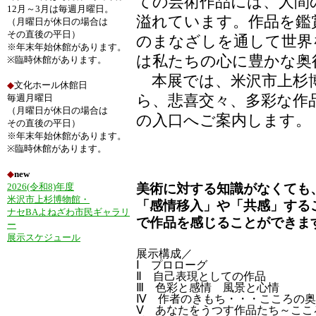
ての芸術作品には、人間
12月～3月は毎週月曜日。
溢れています。作品を鑑
（月曜日が休日の場合は
その直後の平日）
のまなざしを通して世界
※年末年始休館があります。
は私たちの心に豊かな奥
※臨時休館があります。
本展では、米沢市上杉
◆
文化ホール休館日
ら、悲喜交々、多彩な作
毎週月曜日
（月曜日が休日の場合は
の入口へご案内します
その直後の平日）
※年末年始休館があります。
※臨時休館があります。
◆
new
2026(令和8)年度
美術に対する知識がなくても
米沢市上杉博物館・
「感情移入」や「共感」する
ナセBAよねざわ市民ギャラリ
で作品を感じることができま
ー
展示スケジュール
展示構成／
Ⅰ プロローグ
Ⅱ 自己表現としての作品
Ⅲ 色彩と感情 風景と心情
Ⅳ 作者のきもち・・・こころの
Ⅴ あなたをうつす作品たち～ここ