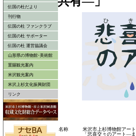
共有―」
伝国の杜だより
刊行物
伝国の杜 ファンクラブ
伝国の杜 サポーター
伝国の杜 運営協議会
山形県の博物館･美術館
置賜観光案内
米沢観光案内
米沢上杉文化振興財団
リンク
名称
米沢市上杉博物館アート
「悲喜交々のアート―ま