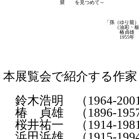
襞 を見つめて～
「孫（ゆり籠）
（油彩・板
椿貞雄
1955年
本展覧会で紹介する作家
鈴木浩明 （1964-20
椿 貞雄 （1896-1957
桜井祐一 （1914-1981
浜田浜雄 （1915-199