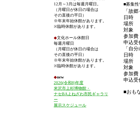
12月～3月は毎週月曜日。
■募集
（月曜日が休日の場合は
「故郷
その直後の平日）
日時
※年末年始休館があります。
場所
※臨時休館があります。
対象
参加費
◆
文化ホール休館日
申込受
毎週月曜日
「自分
（月曜日が休日の場合は
その直後の平日）
日時
※年末年始休館があります。
場所
※臨時休館があります。
対象
参加費
◆
new
申込受
2026(令和8)年度
米沢市上杉博物館・
■おも
ナセBAよねざわ市民ギャラリ
ー
展示スケジュール