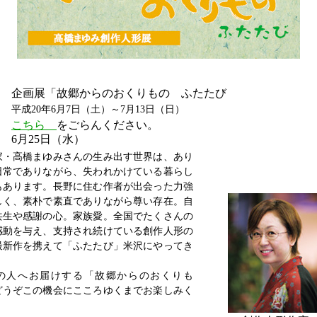
企画展「故郷からのおくりもの ふたたび
平成20年6月7日（土）～7月13日（日）
こちら
をごらんください。
6月25日（水）
家・高橋まゆみさんの生み出す世界は、あり
日常でありながら、失われかけている暮らし
もあります。長野に住む作者が出会った力強
しく、素朴で素直でありながら尊い存在。自
共生や感謝の心。家族愛。全国でたくさんの
感動を与え、支持され続けている創作人形の
最新作を携えて「ふたたび」米沢にやってき
の人へお届けする「故郷からのおくりも
どうぞこの機会にこころゆくまでお楽しみく
。