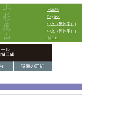
|
日本語
|
|
English
|
|
中文（繁体字）
|
|
中文（簡体字）
|
|
한국어
|
ホール
ral Hall
内
設備の詳細