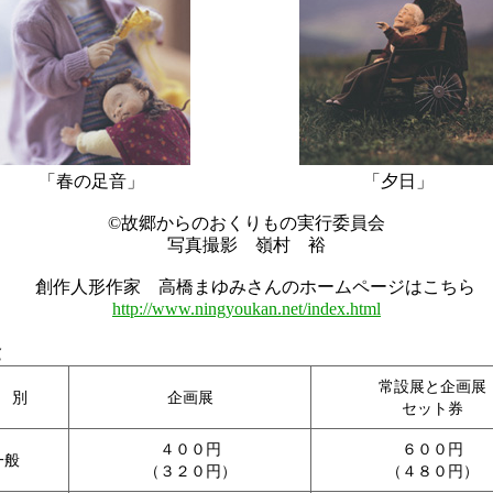
「春の足音」
「夕日」
©故郷からのおくりもの実行委員会
写真撮影 嶺村 裕
創作人形作家 高橋まゆみさんのホームページはこちら
http://www.ningyoukan.net/index.html
金
常設展と企画展
 別
企画展
セット券
４００円
６００円
一般
（３２０円）
（４８０円）