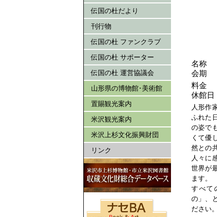
伝国の杜だより
刊行物
伝国の杜 ファンクラブ
伝国の杜 サポーター
名称
伝国の杜 運営協議会
会期
料金
山形県の博物館･美術館
休館日
置賜観光案内
人形作
ふれた
米沢観光案内
の姿で
米沢上杉文化振興財団
くて優
然との
リンク
人々に
世界が
ます。
すべて
の」、
ださい