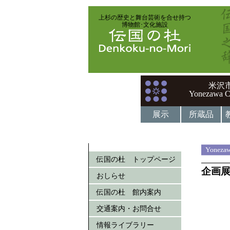
上杉の歴史と舞台芸術を合せ持つ
博物館･文化施設
米沢
Yonezawa C
展示
所蔵品
Yonezaw
伝国の杜 トップページ
企画展
おしらせ
伝国の杜 館内案内
交通案内・お問合せ
情報ライブラリー