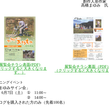
創作人形作家
高橋まゆみ 氏
展覧会チラシ表面(PDF)
展覧会チラシ裏面（PDF
クリックすると大きくなりま
（クリックすると大きくなりま
す。）
プニングイベント
まゆみサイン会」
6月7日（土）
① 11:00～
② 14:00～
ログを購入された方のみ（先着100名）