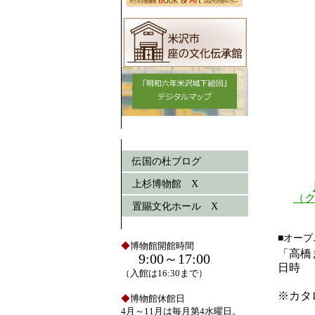
伝国の杜ブログ
上杉博物館 X
（
置賜文化ホール X
■オー
◆
博物館開館時間
「高橋
9:00～17:00
日時
（入館は16:30まで）
※カタ
◆
博物館休館日
4月～11月は毎月第4水曜日。