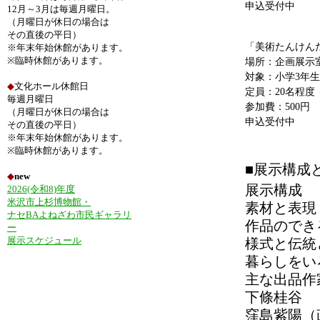
申込受付中
12月～3月は毎週月曜日。
（月曜日が休日の場合は
その直後の平日）
「美術たんけん
※年末年始休館があります。
※臨時休館があります。
場所：企画展示
対象：小学3年
◆
文化ホール休館日
定員：20名程度
毎週月曜日
参加費：500円
（月曜日が休日の場合は
申込受付中
その直後の平日）
※年末年始休館があります。
※臨時休館があります。
■展示構成
◆
new
展示構成
2026(令和8)年度
米沢市上杉博物館・
素材と表現
ナセBAよねざわ市民ギャラリ
作品のでき
ー
展示スケジュール
様式と伝統
暮らしをい
主な出品作
下條桂谷
窪島紫陽（