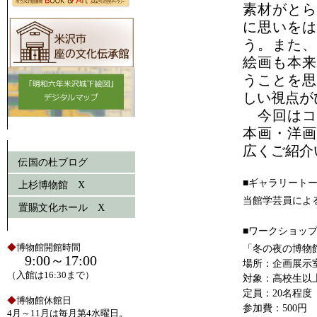
素材がとら
に思いをは
う。また、
絵画も本来
うことを思
しい視点が
今回はコ
本画・洋画
広くご紹介
伝国の杜ブログ
■ギャラリートーク
上杉博物館 X
当館学芸員によ
置賜文化ホール X
■ワークショップ 
◆
博物館開館時間
「冬の夜の博物
9:00～17:00
場所：企画展示
（入館は16:30まで）
対象：高校生以
定員：20名程度
◆
博物館休館日
参加費：500円
4月～11月は毎月第4水曜日。