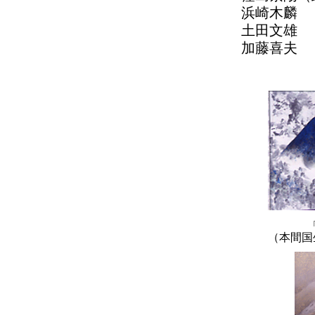
浜崎木麟
土田文雄
加藤喜夫
（本間国