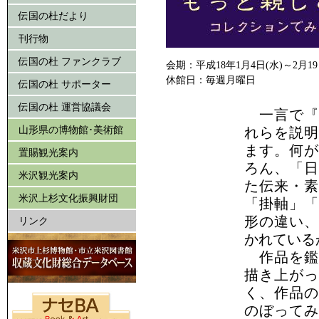
伝国の杜だより
刊行物
伝国の杜 ファンクラブ
会期：平成18年1月4日(水)～2月1
休館日：毎週月曜日
伝国の杜 サポーター
伝国の杜 運営協議会
一言で『
山形県の博物館･美術館
れらを説明
ます。何が
置賜観光案内
ろん、「日
米沢観光案内
た伝来・素
米沢上杉文化振興財団
「掛軸」「
形の違い、
リンク
かれている
作品を鑑
描き上がっ
く、作品の
のぼってみ