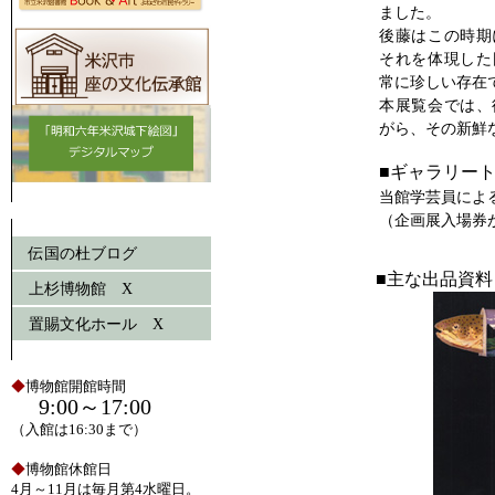
ました。
後藤はこの時期
それを体現した
常に珍しい存在
本展覧会では、
がら、その新鮮
■ギャラリートー
当館学芸員によ
（企画展入場券
伝国の杜ブログ
■主な出品資料
上杉博物館 X
置賜文化ホール X
◆
博物館開館時間
9:00～17:00
（入館は16:30まで）
◆
博物館休館日
4月～11月は毎月第4水曜日。