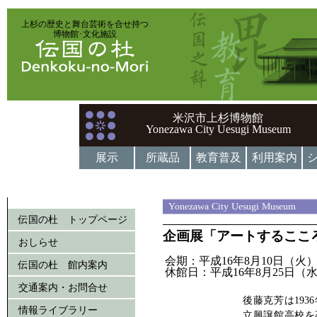
上杉の歴史と舞台芸術を合せ持つ
博物館･文化施設
米沢市上杉博物館
Yonezawa City Uesugi Museum
展示
所蔵品
教育普及
利用案内
Yonezawa City Uesugi Museum
伝国の杜 トップページ
企画展「アートするここ
おしらせ
会期：平成16年8月10日（火
伝国の杜 館内案内
休館日：平成16年8月25日（
交通案内・お問合せ
後藤克芳は19
情報ライブラリー
立興譲館高校を