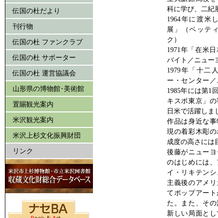
科に学び、二紀
伝国の杜だより
1964年に渡米
刊行物
展」（ベッテ
ク）
伝国の杜 ファンクラブ
1971年「在
伝国の杜 サポーター
バイト／ニュー
1979年「十
伝国の杜 運営協議会
ー・センター／
山形県の博物館･美術館
1985年には第
キスポ東京」の
置賜観光案内
日米で活躍しま
米沢観光案内
作品は身近な事
現の着彩木彫の
米沢上杉文化振興財団
成度の高さには
リンク
後藤がニューヨ
のはじめには、
イ・リキテンシ
主義後のアメリ
てポップアート
た。また、その
新しい局面とし