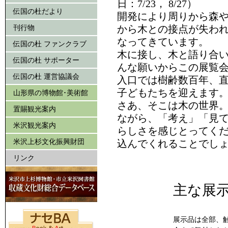
日：7/23， 8/27）
伝国の杜だより
開発により周りから森
刊行物
から木との接点が失わ
なってきています。
伝国の杜 ファンクラブ
木に接し、木と語り合
伝国の杜 サポーター
んな願いからこの展覧
伝国の杜 運営協議会
入口では樹齢数百年、
子どもたちを迎えます
山形県の博物館･美術館
さあ、そこは木の世界
置賜観光案内
ながら、「考え」「見
米沢観光案内
らしさを感じとってく
米沢上杉文化振興財団
込んでくれることでし
リンク
主な展
展示品は全部、