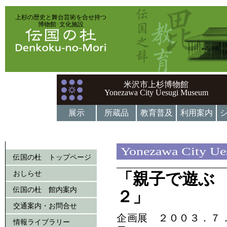
上杉の歴史と舞台芸術を合せ持つ
博物館･文化施設
米沢市上杉博物館
Yonezawa City Uesugi Museum
展示
所蔵品
教育普及
利用案内
Yonezawa City U
伝国の杜 トップページ
おしらせ
「親子で遊ぶ
伝国の杜 館内案内
２」
交通案内・お問合せ
企画展 ２００３．７
情報ライブラリー