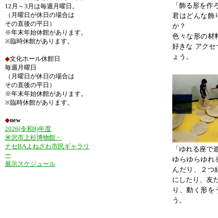
「飾る形を作
12月～3月は毎週月曜日。
（月曜日が休日の場合は
君はどんな飾
その直後の平日）
か？
※年末年始休館があります。
色々な形の材
※臨時休館があります。
好きな アク
ょう。
◆
文化ホール休館日
毎週月曜日
（月曜日が休日の場合は
その直後の平日）
※年末年始休館があります。
※臨時休館があります。
◆
new
2026(令和8)年度
米沢市上杉博物館・
ナセBAよねざわ市民ギャラリ
「ゆれる座で
ー
ゆらゆらゆれ
展示スケジュール
んだり、２つ
にしたり、友
り、動く形を
う。