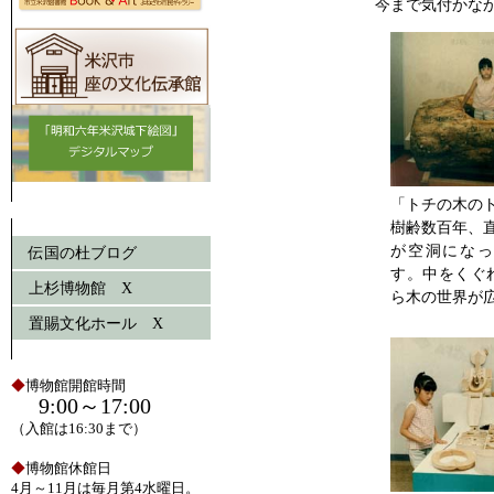
今まで気付かな
「トチの木の
樹齢数百年、直
が空洞になっ
伝国の杜ブログ
す。中をくぐ
上杉博物館 X
ら木の世界が
置賜文化ホール X
◆
博物館開館時間
9:00～17:00
（入館は16:30まで）
◆
博物館休館日
4月～11月は毎月第4水曜日。