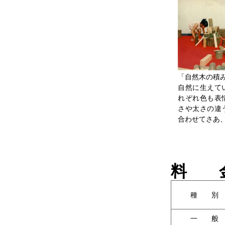
「自然木の積
自然に生えて
れぞれ色も表
さや太さの違
合わせてさあ
料 
種 別
一 般