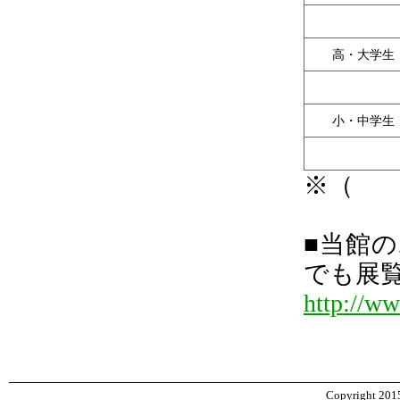
高・大学生
小・中学生
※（ 
■当館
でも展
http://w
Copyright 2015